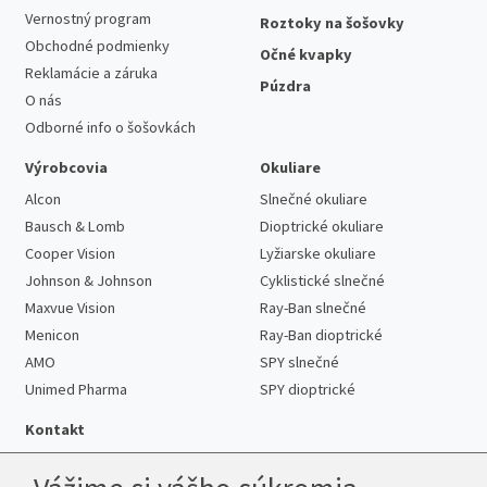
Vernostný program
Roztoky na šošovky
Obchodné podmienky
Očné kvapky
Reklamácie a záruka
Púzdra
O nás
Odborné info o šošovkách
Výrobcovia
Okuliare
Alcon
Slnečné okuliare
Bausch & Lomb
Dioptrické okuliare
Cooper Vision
Lyžiarske okuliare
Johnson & Johnson
Cyklistické slnečné
Maxvue Vision
Ray-Ban slnečné
Menicon
Ray-Ban dioptrické
AMO
SPY slnečné
Unimed Pharma
SPY dioptrické
Kontakt