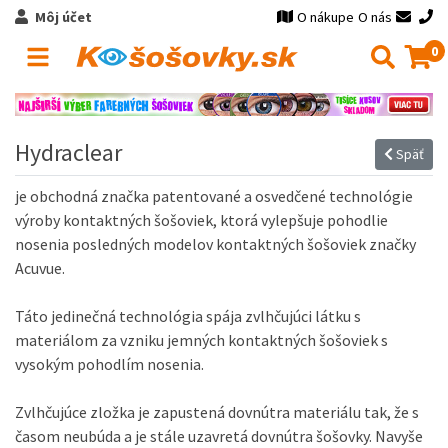
Môj účet
O nákupe
O nás
0
Hydraclear
Späť
je obchodná značka patentované a osvedčené technológie
výroby kontaktných šošoviek, ktorá vylepšuje pohodlie
nosenia posledných modelov kontaktných šošoviek značky
Acuvue.
Táto jedinečná technológia spája zvlhčujúci látku s
materiálom za vzniku jemných kontaktných šošoviek s
vysokým pohodlím nosenia.
Zvlhčujúce zložka je zapustená dovnútra materiálu tak, že s
časom neubúda a je stále uzavretá dovnútra šošovky.
Navyše