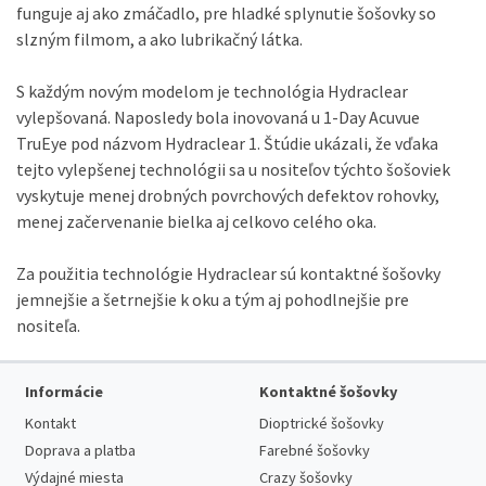
funguje aj ako zmáčadlo, pre hladké splynutie šošovky so
slzným filmom, a ako lubrikačný látka.
S každým novým modelom je technológia Hydraclear
vylepšovaná.
Naposledy bola inovovaná u 1-Day Acuvue
TruEye pod názvom Hydraclear 1. Štúdie ukázali, že vďaka
tejto vylepšenej technológii sa u nositeľov týchto šošoviek
vyskytuje menej drobných povrchových defektov rohovky,
menej začervenanie bielka aj celkovo celého oka.
Za použitia technológie Hydraclear sú kontaktné šošovky
jemnejšie a šetrnejšie k oku a tým aj pohodlnejšie pre
nositeľa.
Informácie
Kontaktné šošovky
Kontakt
Dioptrické šošovky
Doprava a platba
Farebné šošovky
Výdajné miesta
Crazy šošovky