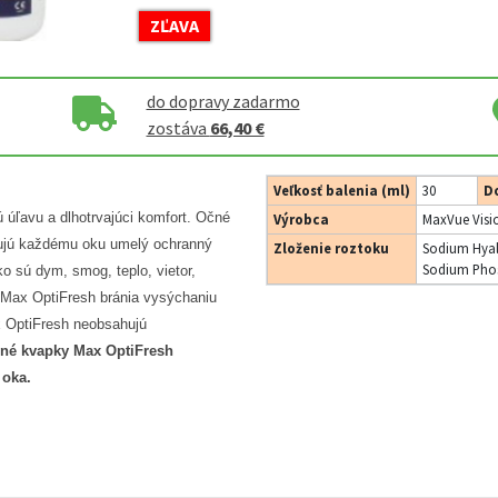
ZĽAVA
do dopravy zadarmo
zostáva
66,40 €
Veľkosť balenia (ml)
30
Do
 úľavu a dlhotrvajúci komfort. Očné
Výrobca
MaxVue Visi
tujú každému oku umelý ochranný
Zloženie roztoku
Sodium Hyal
Sodium Phos
ko sú dym, smog, teplo, vietor,
 Max OptiFresh bránia vysýchaniu
x OptiFresh neobsahujú
né kvapky Max OptiFresh
 oka.