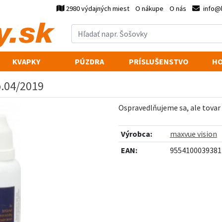
2980 výdajných miest
O nákupe
O nás
info@
KVAPKY
PÚZDRA
PRÍSLUŠENSTVO
HO
p.04/2019
Ospravedlňujeme sa, ale tovar
Výrobca:
maxvue vision
EAN:
9554100039381