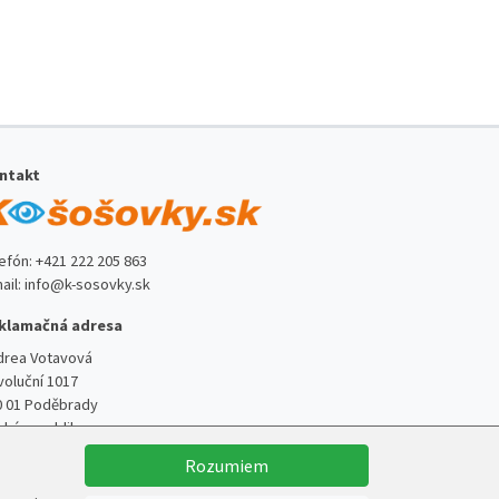
ntakt
lefón:
+421 222 205 863
ail:
info@k-sosovky.sk
klamačná adresa
drea Votavová
voluční 1017
0 01 Poděbrady
ská republika
Rozumiem