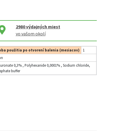
2980
výdajných miest
vo vašom okolí
ba použitia po otvorení balenia (mesiacov)
1
on
uronate 0,3% , Polyhexanide 0,0001% , Sodium chloride,
phate buffer