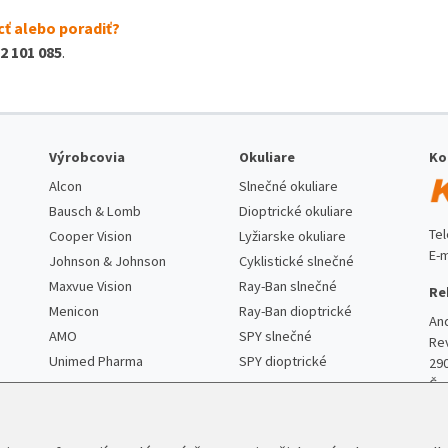
ť alebo poradiť?
2 101 085
.
Výrobcovia
Okuliare
Ko
Alcon
Slnečné okuliare
Bausch & Lomb
Dioptrické okuliare
Te
Cooper Vision
Lyžiarske okuliare
E-m
Johnson & Johnson
Cyklistické slnečné
Maxvue Vision
Ray-Ban slnečné
Re
Menicon
Ray-Ban dioptrické
An
AMO
SPY slnečné
Re
Unimed Pharma
SPY dioptrické
29
Če