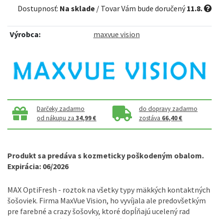
Dostupnosť:
Na sklade
/ Tovar Vám bude doručený
11.8.
Výrobca:
maxvue vision
Darčeky zadarmo
do dopravy zadarmo
od nákupu za
34,99 €
zostáva
66,40 €
Produkt sa predáva s kozmeticky poškodeným obalom.
Expirácia: 06/2026
MAX OptiFresh - roztok na všetky typy mäkkých kontaktných
šošoviek. Firma MaxVue Vision, ho vyvíjala ale predovšetkým
pre farebné a crazy šošovky, ktoré dopĺňajú ucelený rad