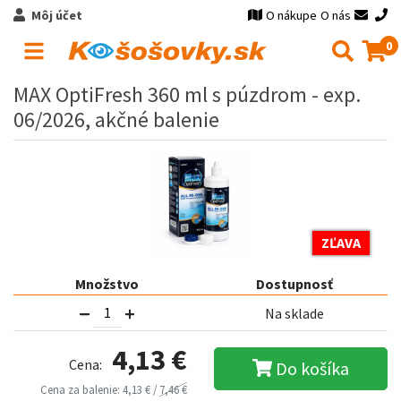
Môj účet
O nákupe
O nás
0
MAX OptiFresh 360 ml s púzdrom - exp.
06/2026, akčné balenie
ZĽAVA
Množstvo
Dostupnosť
Na sklade
4,13 €
Cena:
Do košíka
Cena za balenie: 4,13 € /
7,46 €