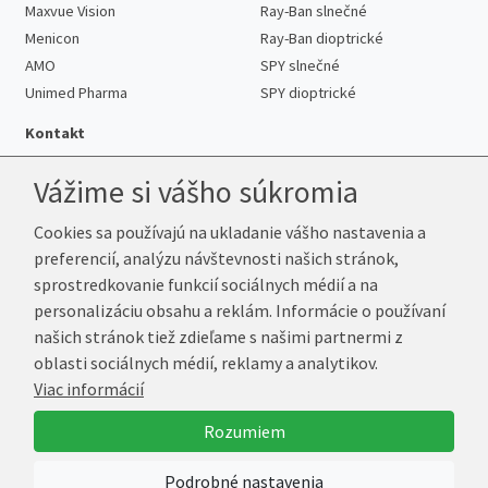
Maxvue Vision
Ray-Ban slnečné
Menicon
Ray-Ban dioptrické
AMO
SPY slnečné
Unimed Pharma
SPY dioptrické
Kontakt
Vážime si vášho súkromia
Cookies sa používajú na ukladanie vášho nastavenia a
Telefón:
+421 222 205 863
preferencií, analýzu návštevnosti našich stránok,
E-mail:
info@k-sosovky.sk
sprostredkovanie funkcií sociálnych médií a na
Reklamačná adresa
personalizáciu obsahu a reklám. Informácie o používaní
Andrea Votavová
našich stránok tiež zdieľame s našimi partnermi z
Revoluční 1017
oblasti sociálnych médií, reklamy a analytikov.
290 01 Poděbrady
Viac informácií
Česká republika
Rozumiem
© 2026 K-Šošovky.sk
Podrobné nastavenia
Vytvoril
Marek Kebza