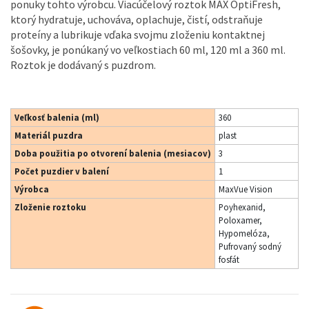
ponuky tohto výrobcu. Viacúčelový roztok MAX OptiFresh,
ktorý hydratuje, uchováva, oplachuje, čistí, odstraňuje
proteíny a lubrikuje vďaka svojmu zloženiu kontaktnej
šošovky, je ponúkaný vo veľkostiach 60 ml, 120 ml a 360 ml.
Roztok je dodávaný s puzdrom.
Veľkosť balenia (ml)
360
Materiál puzdra
plast
Doba použitia po otvorení balenia (mesiacov)
3
Počet puzdier v balení
1
Výrobca
MaxVue Vision
Zloženie roztoku
Poyhexanid,
Poloxamer,
Hypomelóza,
Pufrovaný sodný
fosfát