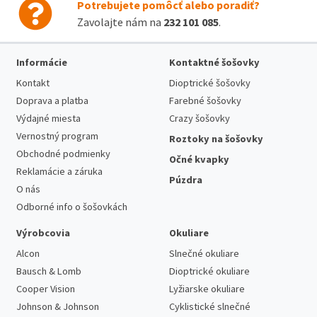
Potrebujete pomôcť alebo poradiť?
Zavolajte nám na
232 101 085
.
Informácie
Kontaktné šošovky
Kontakt
Dioptrické šošovky
Doprava a platba
Farebné šošovky
Výdajné miesta
Crazy šošovky
Vernostný program
Roztoky na šošovky
Obchodné podmienky
Očné kvapky
Reklamácie a záruka
Púzdra
O nás
Odborné info o šošovkách
Výrobcovia
Okuliare
Alcon
Slnečné okuliare
Bausch & Lomb
Dioptrické okuliare
Cooper Vision
Lyžiarske okuliare
Johnson & Johnson
Cyklistické slnečné