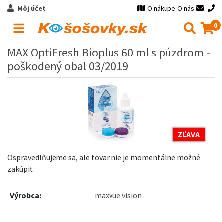
Môj účet
O nákupe
O nás
0
MAX OptiFresh Bioplus 60 ml s púzdrom -
poškodený obal 03/2019
ZĽAVA
Ospravedlňujeme sa, ale tovar nie je momentálne možné
zakúpiť.
Výrobca:
maxvue vision