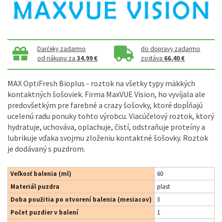
Darčeky zadarmo
do dopravy zadarmo
od nákupu za
34,99 €
zostáva
66,40 €
MAX OptiFresh Bioplus - roztok na všetky typy mäkkých
kontaktných šošoviek. Firma MaxVUE Vision, ho vyvíjala ale
predovšetkým pre farebné a crazy šošovky, ktoré dopĺňajú
ucelenú radu ponuky tohto výrobcu. Viacúčelový roztok, ktorý
hydratuje, uchováva, oplachuje, čistí, odstraňuje proteíny a
lubrikuje vďaka svojmu zloženiu kontaktné šošovky. Roztok
je dodávaný s puzdrom.
Veľkosť balenia (ml)
60
Materiál puzdra
plast
Doba použitia po otvorení balenia (mesiacov)
3
Počet puzdier v balení
1