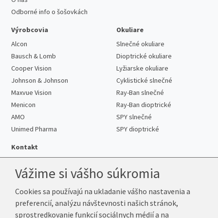
Odborné info o šošovkách
Výrobcovia
Okuliare
Alcon
Slnečné okuliare
Bausch & Lomb
Dioptrické okuliare
Cooper Vision
Lyžiarske okuliare
Johnson & Johnson
Cyklistické slnečné
Maxvue Vision
Ray-Ban slnečné
Menicon
Ray-Ban dioptrické
AMO
SPY slnečné
Unimed Pharma
SPY dioptrické
Kontakt
Vážime si vášho súkromia
Cookies sa používajú na ukladanie vášho nastavenia a
Telefón:
+421 222 205 863
preferencií, analýzu návštevnosti našich stránok,
E-mail:
info@k-sosovky.sk
sprostredkovanie funkcií sociálnych médií a na