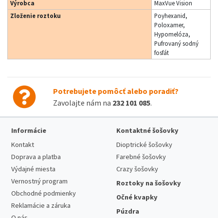
Výrobca
MaxVue Vision
Zloženie roztoku
Poyhexanid,
Poloxamer,
Hypomelóza,
Pufrovaný sodný
fosfát
Potrebujete pomôcť alebo poradiť?
Zavolajte nám na
232 101 085
.
Informácie
Kontaktné šošovky
Kontakt
Dioptrické šošovky
Doprava a platba
Farebné šošovky
Výdajné miesta
Crazy šošovky
Vernostný program
Roztoky na šošovky
Obchodné podmienky
Očné kvapky
Reklamácie a záruka
Púzdra
O nás