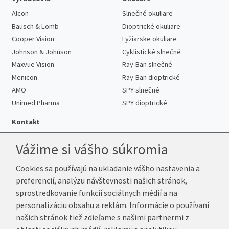
Alcon
Slnečné okuliare
Bausch & Lomb
Dioptrické okuliare
Cooper Vision
Lyžiarske okuliare
Johnson & Johnson
Cyklistické slnečné
Maxvue Vision
Ray-Ban slnečné
Menicon
Ray-Ban dioptrické
AMO
SPY slnečné
Unimed Pharma
SPY dioptrické
Kontakt
Vážime si vášho súkromia
Cookies sa používajú na ukladanie vášho nastavenia a
Telefón:
+421 222 205 863
preferencií, analýzu návštevnosti našich stránok,
E-mail:
info@k-sosovky.sk
sprostredkovanie funkcií sociálnych médií a na
Reklamačná adresa
personalizáciu obsahu a reklám. Informácie o používaní
Andrea Votavová
našich stránok tiež zdieľame s našimi partnermi z
Revoluční 1017