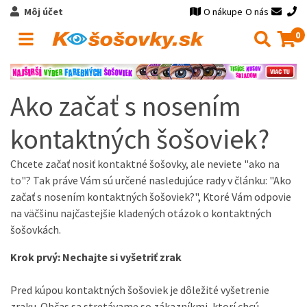
Môj účet
O nákupe
O nás
0
Ako začať s nosením
kontaktných šošoviek?
Chcete začať nosiť kontaktné šošovky, ale neviete "ako na
to"?
Tak práve Vám sú určené nasledujúce rady v článku: "Ako
začať s nosením kontaktných šošoviek?", Ktoré Vám odpovie
na väčšinu najčastejšie kladených otázok o kontaktných
šošovkách.
Krok prvý: Nechajte si vyšetriť zrak
Pred kúpou kontaktných šošoviek je dôležité vyšetrenie
zraku.
Občas sa stretávame so zákazníkmi, ktorí chcú