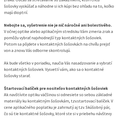
šošovky vyskúšať a náhodne si ich kúpi bez ohľadu na to, koľko
majú dioptrií.
Nebojte sa, vyšetrenie nie je nič náročné ani bolestivého.
V očnej optike alebo aplikačným stredisku Vám zmeria zrak a
pomôžu vybrať najvhodnejší typ kontaktných šošoviek.
Potom sa pôjdete v kontaktných šošovkách na chvíľu prejsť
von a znovu Vás odborne skontrolujú.
Ak bude všetko v poriadku, naučia Vás nasadzovanie a vybratí
kontaktných šošoviek.
Vysvetlí vám, ako sa o kontaktné
šošovky starať.
Štartovací balíček pre nositeľov kontaktných šošoviek
Ak navštívite optiku
väčšinou
si odnesiete so sebou základné
materiály ku kontaktným šošovkám, tzv.startovací balíček.
V
cene aplikačného poplatku je zahrnutý aj tzv. Skúšobný pár,
čo sú tie kontaktné šošovky, ktoré ste si v priebehu návštevy