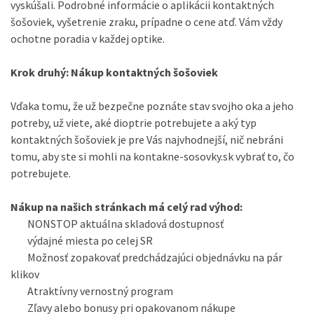
vyskúšali.
Podrobné informácie o aplikácii kontaktných
šošoviek, vyšetrenie zraku, prípadne o cene atď. Vám vždy
ochotne poradia v každej optike.
Krok druhý: Nákup kontaktných šošoviek
Vďaka tomu, že už bezpečne poznáte stav svojho oka a jeho
potreby, už viete, aké dioptrie potrebujete a aký typ
kontaktných šošoviek je pre Vás najvhodnejší, nič nebráni
tomu, aby ste si mohli na kontakne-sosovky.sk vybrať to, čo
potrebujete.
Nákup na našich stránkach má celý rad výhod:
NONSTOP aktuálna skladová dostupnosť
výdajné
miesta
po celej SR
Možnosť zopakovať predchádzajúci objednávku na pár
klikov
A
traktívny
vernostný
program
Zľavy alebo bonusy pri opakovanom
nákupe