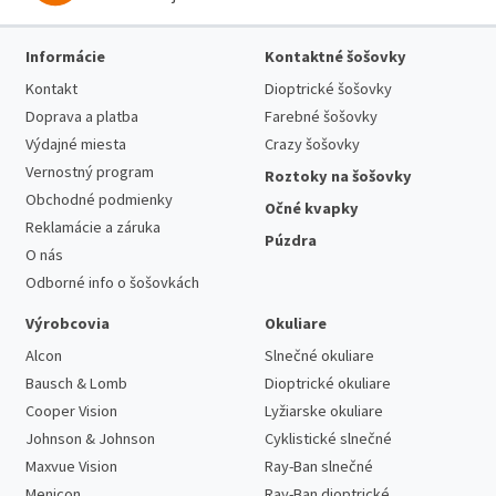
Informácie
Kontaktné šošovky
Kontakt
Dioptrické šošovky
Doprava a platba
Farebné šošovky
Výdajné miesta
Crazy šošovky
Vernostný program
Roztoky na šošovky
Obchodné podmienky
Očné kvapky
Reklamácie a záruka
Púzdra
O nás
Odborné info o šošovkách
Výrobcovia
Okuliare
Alcon
Slnečné okuliare
Bausch & Lomb
Dioptrické okuliare
Cooper Vision
Lyžiarske okuliare
Johnson & Johnson
Cyklistické slnečné
Maxvue Vision
Ray-Ban slnečné
Menicon
Ray-Ban dioptrické