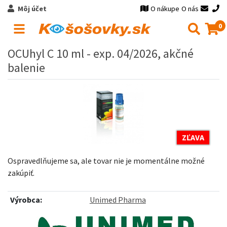
Môj účet
O nákupe
O nás
0
OCUhyl C 10 ml - exp. 04/2026, akčné
balenie
ZĽAVA
Ospravedlňujeme sa, ale tovar nie je momentálne možné
zakúpiť.
Výrobca:
Unimed Pharma