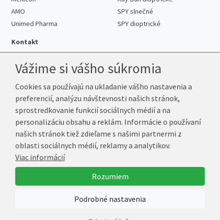
AMO
SPY slnečné
Unimed Pharma
SPY dioptrické
Kontakt
Vážime si vášho súkromia
Cookies sa používajú na ukladanie vášho nastavenia a
Telefón:
+421 222 205 863
preferencií, analýzu návštevnosti našich stránok,
E-mail:
info@k-sosovky.sk
sprostredkovanie funkcií sociálnych médií a na
Reklamačná adresa
personalizáciu obsahu a reklám. Informácie o používaní
Andrea Votavová
našich stránok tiež zdieľame s našimi partnermi z
Revoluční 1017
oblasti sociálnych médií, reklamy a analytikov.
290 01 Poděbrady
Viac informácií
Česká republika
Rozumiem
© 2026 K-Šošovky.sk
Podrobné nastavenia
Vytvoril
Marek Kebza