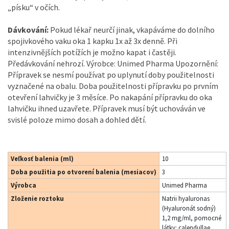
„písku“ v očích.
Dávkování:
Pokud lékař neurčí jinak, vkapáváme do dolního
spojivkového vaku oka 1 kapku 1x až 3x denně. Při
intenzivnějších potížích je možno kapat i častěji.
Předávkování nehrozí. Výrobce: Unimed Pharma Upozornění:
Přípravek se nesmí používat po uplynutí doby použitelnosti
vyznačené na obalu. Doba použitelnosti přípravku po prvním
otevření lahvičky je 3 měsíce. Po nakapání přípravku do oka
lahvičku ihned uzavřete. Přípravek musí být uchováván ve
svislé poloze mimo dosah a dohled dětí.
Veľkosť balenia (ml)
10
Doba použitia po otvorení balenia (mesiacov)
3
Výrobca
Unimed Pharma
Zloženie roztoku
Natrii hyaluronas
(Hyaluronát sodný)
1,2 mg/ml, pomocné
látky: calendullae