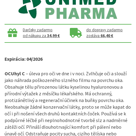
Darčeky zadarmo
do dopravy zadarmo
od nákupu za
34,99 €
zostáva
66,40 €
Expirácia: 04/2026
OCUhyl C
– úleva pro oči ve dne i v noci. Zvlhčuje oči a slouží
jako náhrada poškozeného slzného filmu na povrchu oka.
Obsahuje tělu přirozenou látku kyselinou hyaluronovou a
přírodní výtažek z měsíčku lékařského. Má ochranný,
protizánětlivý a regenerační účinek na buňky povrchu oka.
Neobsahuje žádné konzervační látky, proto se může kapat do
očí i při nošení všech druhů kontaktních čoček. Používá se k
podpůrné léčbě při neplnohodnotné tvorbě slz a nadměrné
zátěži očí. Přináší dlouhotrvající komfort při pálení nebo
únavě očí. Odstraňuje pocity sucha, cizího tělíska nebo