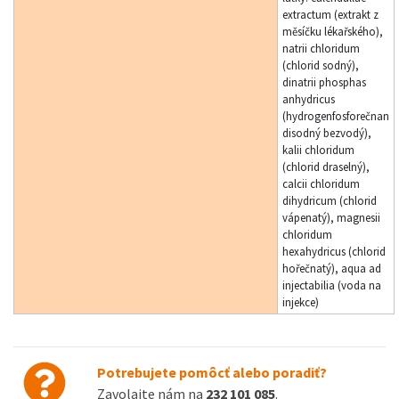
extractum (extrakt z
měsíčku lékařského),
natrii chloridum
(chlorid sodný),
dinatrii phosphas
anhydricus
(hydrogenfosforečnan
disodný bezvodý),
kalii chloridum
(chlorid draselný),
calcii chloridum
dihydricum (chlorid
vápenatý), magnesii
chloridum
hexahydricus (chlorid
hořečnatý), aqua ad
injectabilia (voda na
injekce)
Potrebujete pomôcť alebo poradiť?
Zavolajte nám na
232 101 085
.