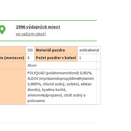
2996
výdajných miest
vo vašom okolí
355
Materiál puzdra
antibakterial
ia (mesiacov)
6
Počet puzdier v balení
1
Alcon
POLYQUAD (polidroniumchlorid) 0,001%,
ALDOX (myristamidopropyldimethylamin)
0,0005%, chlorid sodný, sorbitol, edetan
disodný, kyselina boritá,
aminometylpropanol, citrát sodný a
poloxamin