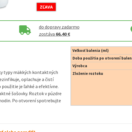
ZĽAVA
do dopravy zadarmo
zostáva
66,40 €
Veľkosť balenia (ml)
Doba použitia po otvorení balen
Výrobca
tky typy mäkkých kontaktných
Zloženie roztoku
zinfikuje, oplachuje a čistí
oužitie je ľahké a efektívne.
taktné šošovky. Roztok v púzdre
hodin. Po otvorení spotrebujte
ť alebo poradiť?