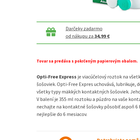
Darčeky zadarmo
od nákupu za
34,99 €
Tovar sa predáva s pokrčeným papierovým obalom.
Opti-Free Express
je viacúčelový roztok na vše
šošoviek. Opti-Free Expres uchovává, lubrikuje, de
všetky typy mäkkých kontaktných šošoviek. Jeho p
V balení je 355 ml roztoku a púzdro na vaše kon
nechajte na kontaktné šošovky pôsobiť aspoň 6 
nejlepšie do 6 mesiacov.
Potrebujete pomôc