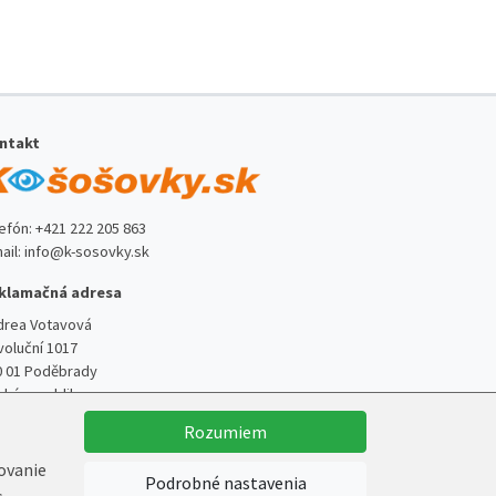
ntakt
lefón:
+421 222 205 863
ail:
info@k-sosovky.sk
klamačná adresa
drea Votavová
voluční 1017
0 01 Poděbrady
ská republika
Rozumiem
kovanie
Podrobné nastavenia