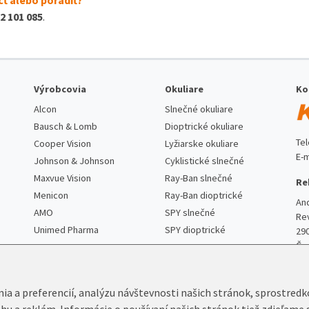
2 101 085
.
Výrobcovia
Okuliare
Ko
Alcon
Slnečné okuliare
Bausch & Lomb
Dioptrické okuliare
Te
Cooper Vision
Lyžiarske okuliare
E-m
Johnson & Johnson
Cyklistické slnečné
Maxvue Vision
Ray-Ban slnečné
Re
Menicon
Ray-Ban dioptrické
An
AMO
SPY slnečné
Re
Unimed Pharma
SPY dioptrické
29
Če
nia a preferencií, analýzu návštevnosti našich stránok, sprostred