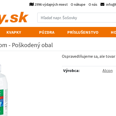
2996 výdajných miest
O nákupe
O nás
info@
KVAPKY
PÚZDRA
PRÍSLUŠENSTVO
HO
rom - Poškodený obal
Ospravedlňujeme sa, ale tovar
Výrobca:
Alcon