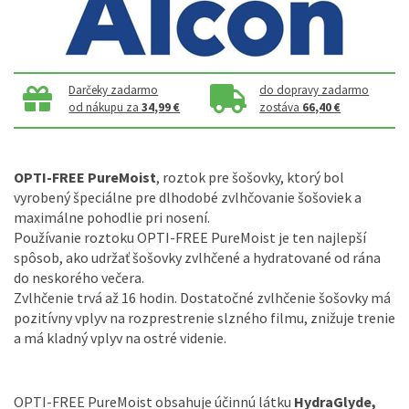
Darčeky zadarmo
do dopravy zadarmo
od nákupu za
34,99 €
zostáva
66,40 €
OPTI-FREE PureMoist
, roztok pre šošovky, ktorý bol
vyrobený špeciálne pre dlhodobé zvlhčovanie šošoviek a
maximálne pohodlie pri nosení.
Používanie roztoku OPTI-FREE PureMoist je ten najlepší
spôsob, ako udržať šošovky zvlhčené a hydratované od rána
do neskorého večera.
Zvlhčenie trvá až 16 hodin. Dostatočné zvlhčenie šošovky má
pozitívny vplyv na rozprestrenie slzného filmu, znižuje trenie
a má kladný vplyv na ostré videnie.
OPTI-FREE PureMoist obsahuje účinnú látku
HydraGlyde,