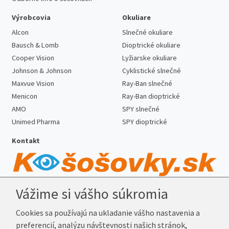
Výrobcovia
Okuliare
Alcon
Slnečné okuliare
Bausch & Lomb
Dioptrické okuliare
Cooper Vision
Lyžiarske okuliare
Johnson & Johnson
Cyklistické slnečné
Maxvue Vision
Ray-Ban slnečné
Menicon
Ray-Ban dioptrické
AMO
SPY slnečné
Unimed Pharma
SPY dioptrické
Kontakt
Vážime si vášho súkromia
Telefón:
+421 222 205 863
E-mail:
info@k-sosovky.sk
Cookies sa používajú na ukladanie vášho nastavenia a
Reklamačná adresa
preferencií, analýzu návštevnosti našich stránok,