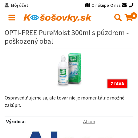
Môj účet
O nákupe
O nás
0
OPTI-FREE PureMoist 300ml s púzdrom -
poškozený obal
ZĽAVA
Ospravedlňujeme sa, ale tovar nie je momentálne možné
zakúpiť.
Výrobca:
Alcon