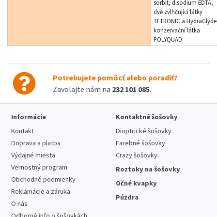
sorbit, disodium EDTA,
dvě zvlhčující látky
TETRONIC a HydraGlyde
konzervační látka
POLYQUAD
Potrebujete pomôcť alebo poradiť?
Zavolajte nám na
232 101 085
.
Informácie
Kontaktné šošovky
Kontakt
Dioptrické šošovky
Doprava a platba
Farebné šošovky
Výdajné miesta
Crazy šošovky
Vernostný program
Roztoky na šošovky
Obchodné podmienky
Očné kvapky
Reklamácie a záruka
Púzdra
O nás
Odborné info o šošovkách