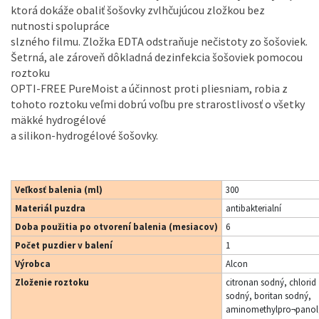
ktorá dokáže obaliť šošovky zvlhčujúcou zložkou bez
nutnosti spolupráce
slzného filmu. Zložka EDTA odstraňuje nečistoty zo šošoviek.
Šetrná, ale zároveň dôkladná dezinfekcia šošoviek pomocou
roztoku
OPTI-FREE PureMoist a účinnost proti pliesniam, robia z
tohoto roztoku veľmi dobrú voľbu pre strarostlivosť o všetky
mäkké hydrogélové
a silikon-hydrogélové šošovky.
Veľkosť balenia (ml)
300
Materiál puzdra
antibakterialní
Doba použitia po otvorení balenia (mesiacov)
6
Počet puzdier v balení
1
Výrobca
Alcon
Zloženie roztoku
citronan sodný, chlorid
sodný, boritan sodný,
aminomethylpro¬panol