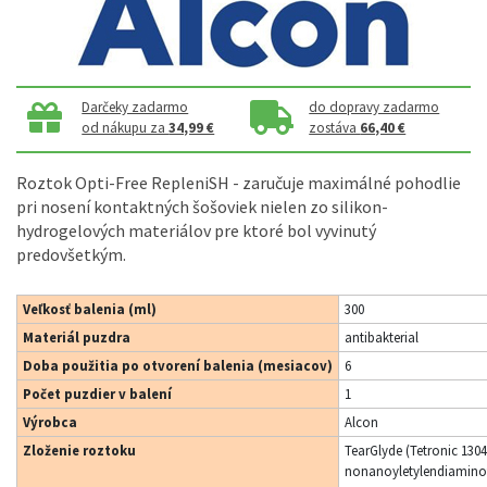
Darčeky zadarmo
do dopravy zadarmo
od nákupu za
34,99 €
zostáva
66,40 €
Roztok Opti-Free RepleniSH - zaručuje maximálné pohodlie
pri nosení kontaktných šošoviek nielen zo silikon-
hydrogelových materiálov pre ktoré bol vyvinutý
predovšetkým.
Veľkosť balenia (ml)
300
Materiál puzdra
antibakterial
Doba použitia po otvorení balenia (mesiacov)
6
Počet puzdier v balení
1
Výrobca
Alcon
Zloženie roztoku
TearGlyde (Tetronic 1304
nonanoyletylendiaminot