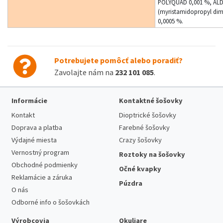
POLYQUAD 0,001 %, AL
(myristamidopropyl dim
0,0005 %.
Potrebujete pomôcť alebo poradiť?
Zavolajte nám na
232 101 085
.
Informácie
Kontaktné šošovky
Kontakt
Dioptrické šošovky
Doprava a platba
Farebné šošovky
Výdajné miesta
Crazy šošovky
Vernostný program
Roztoky na šošovky
Obchodné podmienky
Očné kvapky
Reklamácie a záruka
Púzdra
O nás
Odborné info o šošovkách
Výrobcovia
Okuliare