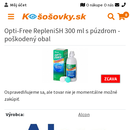
Môj účet
O nákupe
O nás
0
Opti-Free RepleniSH 300 ml s púzdrom -
poškodený obal
ZĽAVA
Ospravedlňujeme sa, ale tovar nie je momentálne možné
zakúpiť.
Výrobca:
Alcon