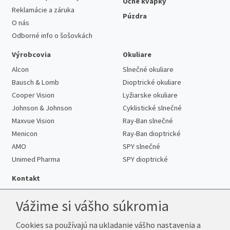
Očné kvapky
Reklamácie a záruka
Púzdra
O nás
Odborné info o šošovkách
Výrobcovia
Okuliare
Alcon
Slnečné okuliare
Bausch & Lomb
Dioptrické okuliare
Cooper Vision
Lyžiarske okuliare
Johnson & Johnson
Cyklistické slnečné
Maxvue Vision
Ray-Ban slnečné
Menicon
Ray-Ban dioptrické
AMO
SPY slnečné
Unimed Pharma
SPY dioptrické
Kontakt
Vážime si vášho súkromia
Cookies sa používajú na ukladanie vášho nastavenia a
Telefón:
+421 222 205 863