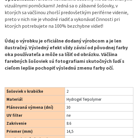
vizuálnymi pomôckami! Jedná sa o zábavné šošovky, v
ktorých sa väčšinou zhorší predovšetkým periférne videnie,
preto v nich nie je vhodné riadiť a vykonávať činnosti pri
ktorých potrebujete na 100% bezchybne vidieť!
Údaj o výrobku je oficiálne dodaný výrobcom a je len
ilustračný. Výsledný efekt vždy závisí od pôvodnej farby
oka používateľa a môže sa líšiť od obrázku. Väčšina
farebných šošoviek sú fotografiami skutočných ľudí s
cieľom lepšie pochopiť výslednú zmenu farby očí.
Šošoviek v krabičke
2
Materiál
Hydrogel Terpolymer
Plánovaná výmena (dní)
30
UV filter
ne
Zakrivenie
8.6
Priemer (mm)
14,5