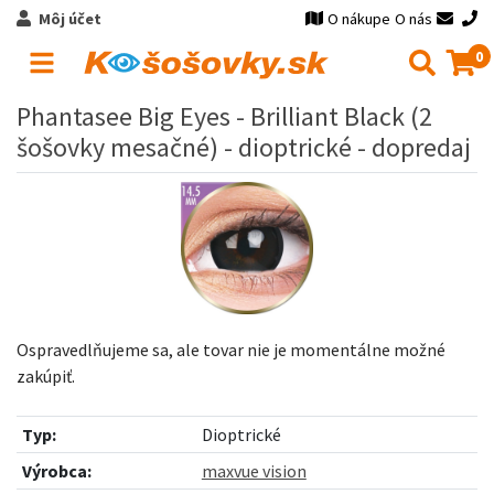
Môj účet
O nákupe
O nás
0
Phantasee Big Eyes - Brilliant Black (2
šošovky mesačné) - dioptrické - dopredaj
Ospravedlňujeme sa, ale tovar nie je momentálne možné
zakúpiť.
Typ:
Dioptrické
Výrobca:
maxvue vision