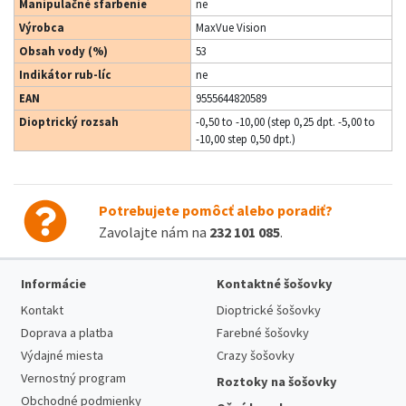
Manipulačné sfarbenie
ne
Výrobca
MaxVue Vision
Obsah vody (%)
53
Indikátor rub-líc
ne
EAN
9555644820589
Dioptrický rozsah
-0,50 to -10,00 (step 0,25 dpt. -5,00 to
-10,00 step 0,50 dpt.)
Potrebujete pomôcť alebo poradiť?
Zavolajte nám na
232 101 085
.
Informácie
Kontaktné šošovky
Kontakt
Dioptrické šošovky
Doprava a platba
Farebné šošovky
Výdajné miesta
Crazy šošovky
Vernostný program
Roztoky na šošovky
Obchodné podmienky