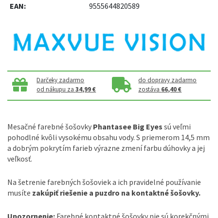
EAN:
9555644820589
Darčeky zadarmo
do dopravy zadarmo
od nákupu za
34,99 €
zostáva
66,40 €
Mesačné farebné šošovky
Phantasee Big Eyes
sú veľmi
pohodlné kvôli vysokému obsahu vody. S priemerom 14,5 mm
a dobrým pokrytím farieb výrazne zmení farbu dúhovky a jej
veľkosť.
Na šetrenie farebných šošoviek a ich pravidelné používanie
musíte
zakúpiť riešenie a puzdro na kontaktné šošovky.
Upozornenie:
Farebné kontaktné šošovky nie sú korekčnými