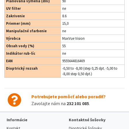
Plánovaná výmena (dní)
90
UV filter
ne
Zakrivenie
8.6
Priemer (mm)
15,0
Manipulačné sfarbenie
ne
Výrobca
MaxVue Vision
Obsah vody (%)
55
Indikátor rub-líc
ne
EAN
9555644816469
Dioptrický rozsah
-0,50 to -8,00 (step 0,25 dpt. -5,00 to
-8,00 step 0,50 dpt.)
Potrebujete pomôcť alebo poradiť?
Zavolajte nám na
232 101 085
.
Informácie
Kontaktné šošovky
Kontakt
Dioptrické šošovky