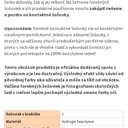
farbu dúhovky, tak aj jej veľkosť. Na šetrenie farebných
šošoviek a ich pravidelné používanie musíte
zakúpiť riešenie
a puzdro na kontaktné šošovky.
Upozornenie:
Farebné kontaktné šošovky nie sú korekčnými
vizuálnymi pomôckami! Jedná sa o zábavné šošovky, v
ktorých sa väčšinou zhorší predovšetkým periférne videnie,
preto v nich nie je vhodné riadiť a vykonávať činnosti pri
ktorých potrebujete na 100% bezchybne vidieť!
Tento obrázok produktu je oficiálne dodávaný spolu s
výrobcom a je len ilustračný. Výsledný efekt vždy závisí od
pôvodnej farby oka užívateľa a môže sa líšiť od obrázku.
Väčšina farebných šošoviek je fotografiami skutočných
ľudí s cieľom lepšie pochopiť výslednú zmenu farby očí.
Šošoviek v krabičke
2
Materiál
Hydrogel Terpolymer