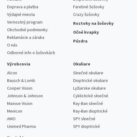
Doprava a platba
Farebné šošovky
Výdajné miesta
Crazy šošovky
Vernostný program
Roztoky na šošovky
Obchodné podmienky
Očné kvapky
Reklamácie a záruka
Púzdra
O nás
Odborné info o šošovkách
Výrobcovia
Okuliare
Alcon
Slnečné okuliare
Bausch & Lomb
Dioptrické okuliare
Cooper Vision
Lyžiarske okuliare
Johnson & Johnson
Cyklistické slnečné
Maxvue Vision
Ray-Ban slnečné
Menicon
Ray-Ban dioptrické
AMO
SPY slnečné
Unimed Pharma
SPY dioptrické