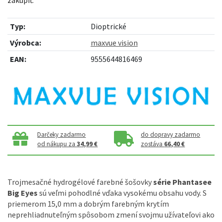
Typ:
Dioptrické
Výrobca:
maxvue vision
EAN:
9555644816469
Darčeky zadarmo
do dopravy zadarmo
od nákupu za
34,99 €
zostáva
66,40 €
Trojmesačné hydrogélové farebné šošovky
série Phantasee
Big Eyes
sú veľmi pohodlné vďaka vysokému obsahu vody. S
priemerom 15,0 mm a dobrým farebným krytím
neprehliadnuteľným spôsobom zmení svojmu užívateľovi ako