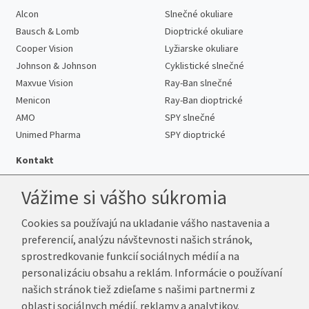
Alcon
Slnečné okuliare
Bausch & Lomb
Dioptrické okuliare
Cooper Vision
Lyžiarske okuliare
Johnson & Johnson
Cyklistické slnečné
Maxvue Vision
Ray-Ban slnečné
Menicon
Ray-Ban dioptrické
AMO
SPY slnečné
Unimed Pharma
SPY dioptrické
Kontakt
Vážime si vášho súkromia
Cookies sa používajú na ukladanie vášho nastavenia a
Telefón:
+421 222 205 863
preferencií, analýzu návštevnosti našich stránok,
E-mail:
info@k-sosovky.sk
sprostredkovanie funkcií sociálnych médií a na
Reklamačná adresa
personalizáciu obsahu a reklám. Informácie o používaní
Andrea Votavová
našich stránok tiež zdieľame s našimi partnermi z
Revoluční 1017
oblasti sociálnych médií, reklamy a analytikov.