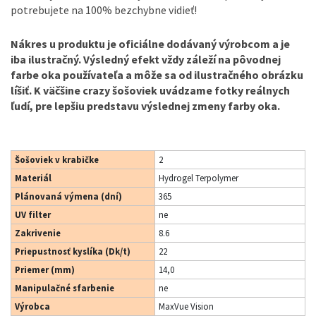
potrebujete na 100% bezchybne vidieť!
Nákres u produktu je oficiálne dodávaný výrobcom a je
iba ilustračný. Výsledný efekt vždy záleží na pôvodnej
farbe oka používateľa a môže sa od ilustračného obrázku
líšiť. K väčšine crazy šošoviek uvádzame fotky reálnych
ľudí, pre lepšiu predstavu výslednej zmeny farby oka.
Šošoviek v krabičke
2
Materiál
Hydrogel Terpolymer
Plánovaná výmena (dní)
365
UV filter
ne
Zakrivenie
8.6
Priepustnosť kyslíka (Dk/t)
22
Priemer (mm)
14,0
Manipulačné sfarbenie
ne
Výrobca
MaxVue Vision