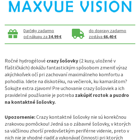
Darčeky zadarmo
do dopravy zadarmo
od nákupu za
34,99 €
zostáva
66,40 €
Ročné hydrogélové
crazy šošovky
(2 kusy, uložené v
fľaštičkách) dokážu fantastickým spôsobom zmeniť výraz
akýchkoľvek očí pri zachovaní maximálneho komfortu a
pohodlia. Idete na diskotéku, na večierok, ku kamarátom?
Šokujte extra zjavom! Pre uchovanie crazy šošoviek a ich
pravidelné používanie je potreba
zakúpiť roztok a puzdro
na kontaktné šošovky.
Upozornenie:
Crazy kontaktné šošovky nie sú korekčnou
zrakovou pomôckou! Jedná sa o zábavné šošovky, v ktorých
sa väčšinou zhorší predovšetkým periférne videnie, preto v
nich nie je vhodné riadiť a vykonávať činnosti pri ktorých