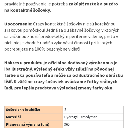
pravidelné používanie je potreba
zakúpiť roztok a puzdro
na kontaktné šošovky.
Upozornenie:
Crazy kontaktné šošovky nie sú korekčnou
zrakovou pomôckou! Jedná sa o zábavné šošovky, v ktorých
sa väčšinou zhorší predovšetkým periférne videnie, preto v
nich nie je vhodné riadiť a vykonávať činnosti pri ktorých
potrebujete na 100% bezchybne vidieť!
Nákres u produktu je oficiálne dodávaný výrobcom a je
iba ilustračný. Výsledný efekt vždy záleží na pôvodnej
farbe oka používateľa a môže sa od ilustračného obrázku
líšiť. K väčšine crazy šošoviek uvádzame fotky reálnych
ľudí, pre lepšiu predstavu výslednej zmeny farby oka.
Šošoviek v krabičke
2
Materiál
Hydrogel Terpolymer
Plánovaná výmena (dní)
365