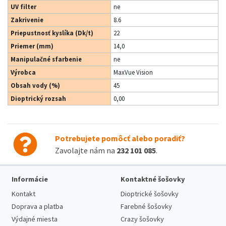
UV filter
ne
Zakrivenie
8.6
Priepustnosť kyslíka (Dk/t)
22
Priemer (mm)
14,0
Manipulačné sfarbenie
ne
Výrobca
MaxVue Vision
Obsah vody (%)
45
Dioptrický rozsah
0,00
Potrebujete pomôcť alebo poradiť?
Zavolajte nám na
232 101 085
.
Informácie
Kontaktné šošovky
Kontakt
Dioptrické šošovky
Doprava a platba
Farebné šošovky
Výdajné miesta
Crazy šošovky