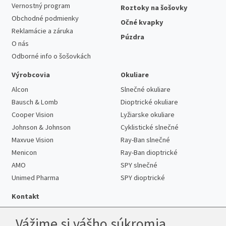
Vernostný program
Roztoky na šošovky
Obchodné podmienky
Očné kvapky
Reklamácie a záruka
Púzdra
O nás
Odborné info o šošovkách
Výrobcovia
Okuliare
Alcon
Slnečné okuliare
Bausch & Lomb
Dioptrické okuliare
Cooper Vision
Lyžiarske okuliare
Johnson & Johnson
Cyklistické slnečné
Maxvue Vision
Ray-Ban slnečné
Menicon
Ray-Ban dioptrické
AMO
SPY slnečné
Unimed Pharma
SPY dioptrické
Kontakt
Vážime si vášho súkromia