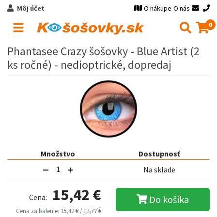
Môj účet
O nákupe
O nás
0
Phantasee Crazy šošovky - Blue Artist (2
ks ročné) - nedioptrické, dopredaj
Množstvo
Dostupnosť
Na sklade
15,42 €
Cena:
Do košíka
Cena za balenie: 15,42 € /
17,77 €