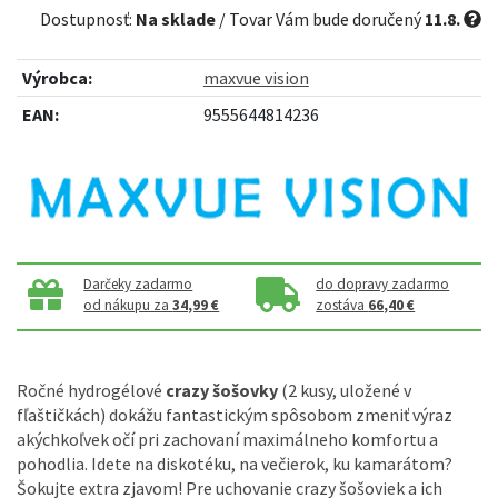
Dostupnosť:
Na sklade
/ Tovar Vám bude doručený
11.8.
Výrobca:
maxvue vision
EAN:
9555644814236
Darčeky zadarmo
do dopravy zadarmo
od nákupu za
34,99 €
zostáva
66,40 €
Ročné hydrogélové
crazy šošovky
(2 kusy, uložené v
fľaštičkách) dokážu fantastickým spôsobom zmeniť výraz
akýchkoľvek očí pri zachovaní maximálneho komfortu a
pohodlia. Idete na diskotéku, na večierok, ku kamarátom?
Šokujte extra zjavom! Pre uchovanie crazy šošoviek a ich