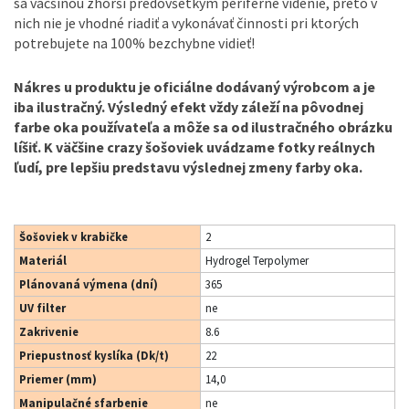
sa väčšinou zhorší predovšetkým periférne videnie, preto v
nich nie je vhodné riadiť a vykonávať činnosti pri ktorých
potrebujete na 100% bezchybne vidieť!
Nákres u produktu je oficiálne dodávaný výrobcom a je
iba ilustračný. Výsledný efekt vždy záleží na pôvodnej
farbe oka používateľa a môže sa od ilustračného obrázku
líšiť. K väčšine crazy šošoviek uvádzame fotky reálnych
ľudí, pre lepšiu predstavu výslednej zmeny farby oka.
Šošoviek v krabičke
2
Materiál
Hydrogel Terpolymer
Plánovaná výmena (dní)
365
UV filter
ne
Zakrivenie
8.6
Priepustnosť kyslíka (Dk/t)
22
Priemer (mm)
14,0
Manipulačné sfarbenie
ne