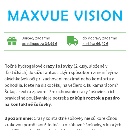
Darčeky zadarmo
do dopravy zadarmo
od nákupu za
34,99 €
zostáva
66,40 €
Ročné hydrogélové
crazy šošovky
(2 kusy, uložené v
fľaštičkách) dokážu fantastickým spôsobom zmeniť výraz
akýchkoľvek očí pri zachovaní maximálneho komfortu a
pohodlia. Idete na diskotéku, na večierok, ku kamarátom?
Šokujte extra zjavom! Pre uchovanie crazy šošoviek a ich
pravidelné používanie je potreba
zakúpiť roztok a puzdro
na kontaktné šošovky.
Upozornenie:
Crazy kontaktné šošovky nie sú korekčnou
zrakovou pomôckou! Jedná sa o zábavné šošovky, v ktorých