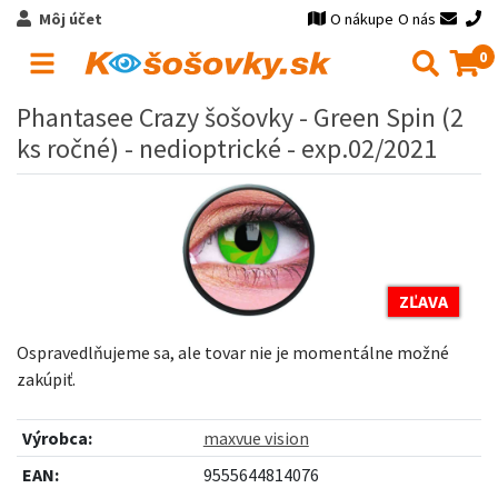
Môj účet
O nákupe
O nás
0
Phantasee Crazy šošovky - Green Spin (2
ks ročné) - nedioptrické - exp.02/2021
ZĽAVA
Ospravedlňujeme sa, ale tovar nie je momentálne možné
zakúpiť.
Výrobca:
maxvue vision
EAN:
9555644814076