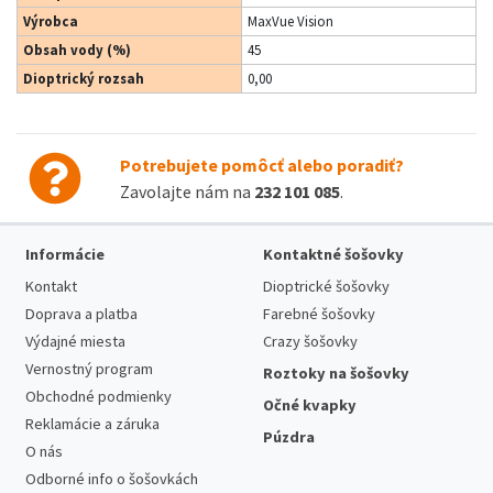
Výrobca
MaxVue Vision
Obsah vody (%)
45
Dioptrický rozsah
0,00
Potrebujete pomôcť alebo poradiť?
Zavolajte nám na
232 101 085
.
Informácie
Kontaktné šošovky
Kontakt
Dioptrické šošovky
Doprava a platba
Farebné šošovky
Výdajné miesta
Crazy šošovky
Vernostný program
Roztoky na šošovky
Obchodné podmienky
Očné kvapky
Reklamácie a záruka
Púzdra
O nás
Odborné info o šošovkách