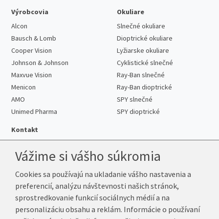
Výrobcovia
Okuliare
Alcon
Slnečné okuliare
Bausch & Lomb
Dioptrické okuliare
Cooper Vision
Lyžiarske okuliare
Johnson & Johnson
Cyklistické slnečné
Maxvue Vision
Ray-Ban slnečné
Menicon
Ray-Ban dioptrické
AMO
SPY slnečné
Unimed Pharma
SPY dioptrické
Kontakt
Vážime si vášho súkromia
Cookies sa používajú na ukladanie vášho nastavenia a
Telefón:
+421 222 205 863
preferencií, analýzu návštevnosti našich stránok,
E-mail:
info@k-sosovky.sk
sprostredkovanie funkcií sociálnych médií a na
Reklamačná adresa
personalizáciu obsahu a reklám. Informácie o používaní
Andrea Votavová