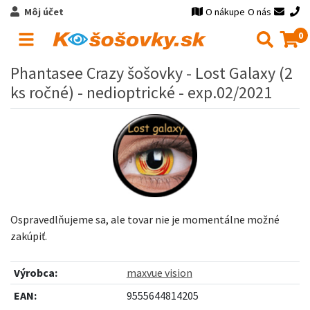
Môj účet
O nákupe
O nás
0
Phantasee Crazy šošovky - Lost Galaxy (2
ks ročné) - nedioptrické - exp.02/2021
Ospravedlňujeme sa, ale tovar nie je momentálne možné
zakúpiť.
Výrobca:
maxvue vision
EAN:
9555644814205