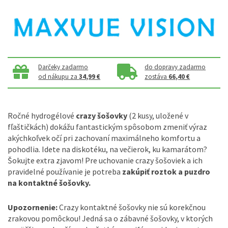
Darčeky zadarmo
do dopravy zadarmo
od nákupu za
34,99 €
zostáva
66,40 €
Ročné hydrogélové
crazy šošovky
(2 kusy, uložené v
fľaštičkách) dokážu fantastickým spôsobom zmeniť výraz
akýchkoľvek očí pri zachovaní maximálneho komfortu a
pohodlia. Idete na diskotéku, na večierok, ku kamarátom?
Šokujte extra zjavom! Pre uchovanie crazy šošoviek a ich
pravidelné používanie je potreba
zakúpiť roztok a puzdro
na kontaktné šošovky.
Upozornenie:
Crazy kontaktné šošovky nie sú korekčnou
zrakovou pomôckou! Jedná sa o zábavné šošovky, v ktorých