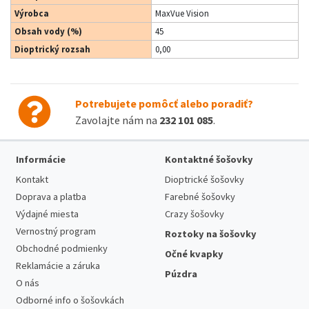
Výrobca
MaxVue Vision
Obsah vody (%)
45
Dioptrický rozsah
0,00
Potrebujete pomôcť alebo poradiť?
Zavolajte nám na
232 101 085
.
Informácie
Kontaktné šošovky
Kontakt
Dioptrické šošovky
Doprava a platba
Farebné šošovky
Výdajné miesta
Crazy šošovky
Vernostný program
Roztoky na šošovky
Obchodné podmienky
Očné kvapky
Reklamácie a záruka
Púzdra
O nás
Odborné info o šošovkách