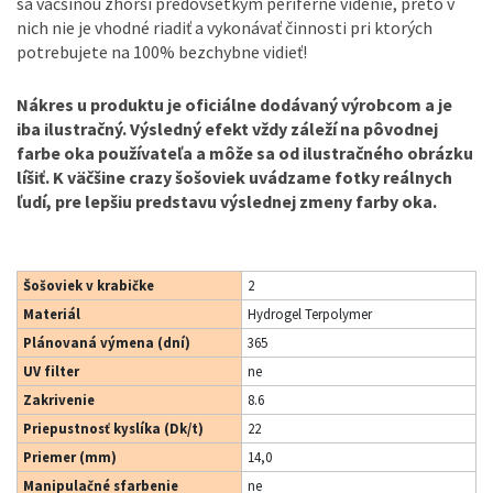
sa väčšinou zhorší predovšetkým periférne videnie, preto v
nich nie je vhodné riadiť a vykonávať činnosti pri ktorých
potrebujete na 100% bezchybne vidieť!
Nákres u produktu je oficiálne dodávaný výrobcom a je
iba ilustračný. Výsledný efekt vždy záleží na pôvodnej
farbe oka používateľa a môže sa od ilustračného obrázku
líšiť. K väčšine crazy šošoviek uvádzame fotky reálnych
ľudí, pre lepšiu predstavu výslednej zmeny farby oka.
Šošoviek v krabičke
2
Materiál
Hydrogel Terpolymer
Plánovaná výmena (dní)
365
UV filter
ne
Zakrivenie
8.6
Priepustnosť kyslíka (Dk/t)
22
Priemer (mm)
14,0
Manipulačné sfarbenie
ne