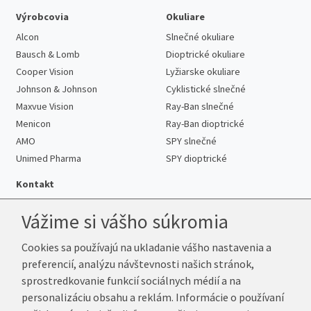
Výrobcovia
Okuliare
Alcon
Slnečné okuliare
Bausch & Lomb
Dioptrické okuliare
Cooper Vision
Lyžiarske okuliare
Johnson & Johnson
Cyklistické slnečné
Maxvue Vision
Ray-Ban slnečné
Menicon
Ray-Ban dioptrické
AMO
SPY slnečné
Unimed Pharma
SPY dioptrické
Kontakt
Vážime si vášho súkromia
Cookies sa používajú na ukladanie vášho nastavenia a
Telefón:
+421 222 205 863
preferencií, analýzu návštevnosti našich stránok,
E-mail:
info@k-sosovky.sk
sprostredkovanie funkcií sociálnych médií a na
Reklamačná adresa
personalizáciu obsahu a reklám. Informácie o používaní
Andrea Votavová