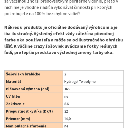
sa väčšinou zhorší predovšetkým periférne videnie, preto v
nich nie je vhodné riadiť a vykonávať činnosti pri ktorých
potrebujete na 100% bezchybne vidieť!
Nákres u produktu je oficiálne dodávaný výrobcom a je
iba ilustračný. Výsledný efekt vždy záleží na pôvodnej
farbe oka používateľa a môže sa od ilustračného obrázku
líšiť. K väčšine crazy šošoviek uvádzame fotky reálnych
ľudí, pre lepšiu predstavu výslednej zmeny farby oka.
Šošoviek v krabičke
2
Materiál
Hydrogel Terpolymer
Plánovaná výmena (dní)
365
UV filter
ne
Zakrivenie
8.6
Priepustnosť kyslíka (Dk/t)
22
Priemer (mm)
14,0
Manipulačné sfarbenie
ne