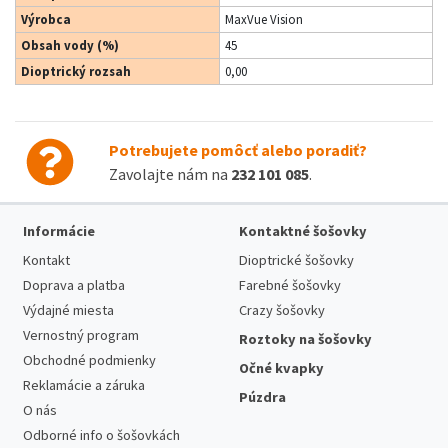
Výrobca
MaxVue Vision
Obsah vody (%)
45
Dioptrický rozsah
0,00
Potrebujete pomôcť alebo poradiť?
Zavolajte nám na
232 101 085
.
Informácie
Kontaktné šošovky
Kontakt
Dioptrické šošovky
Doprava a platba
Farebné šošovky
Výdajné miesta
Crazy šošovky
Vernostný program
Roztoky na šošovky
Obchodné podmienky
Očné kvapky
Reklamácie a záruka
Púzdra
O nás
Odborné info o šošovkách