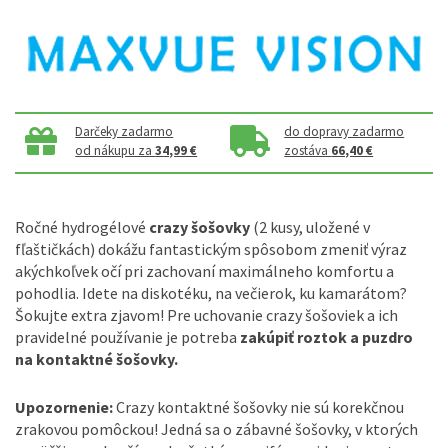
Darčeky zadarmo
do dopravy zadarmo
od nákupu za
34,99 €
zostáva
66,40 €
Ročné hydrogélové
crazy šošovky
(2 kusy, uložené v
fľaštičkách) dokážu fantastickým spôsobom zmeniť výraz
akýchkoľvek očí pri zachovaní maximálneho komfortu a
pohodlia. Idete na diskotéku, na večierok, ku kamarátom?
Šokujte extra zjavom! Pre uchovanie crazy šošoviek a ich
pravidelné používanie je potreba
zakúpiť roztok a puzdro
na kontaktné šošovky.
Upozornenie:
Crazy kontaktné šošovky nie sú korekčnou
zrakovou pomôckou! Jedná sa o zábavné šošovky, v ktorých