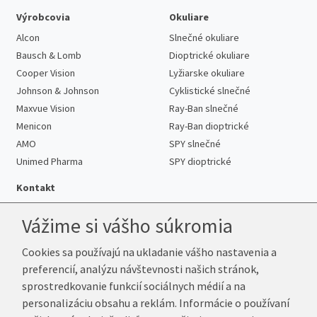
Výrobcovia
Okuliare
Alcon
Slnečné okuliare
Bausch & Lomb
Dioptrické okuliare
Cooper Vision
Lyžiarske okuliare
Johnson & Johnson
Cyklistické slnečné
Maxvue Vision
Ray-Ban slnečné
Menicon
Ray-Ban dioptrické
AMO
SPY slnečné
Unimed Pharma
SPY dioptrické
Kontakt
Vážime si vášho súkromia
Cookies sa používajú na ukladanie vášho nastavenia a
Telefón:
+421 222 205 863
preferencií, analýzu návštevnosti našich stránok,
E-mail:
info@k-sosovky.sk
sprostredkovanie funkcií sociálnych médií a na
Reklamačná adresa
personalizáciu obsahu a reklám. Informácie o používaní
Andrea Votavová