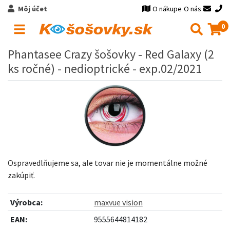
Môj účet
O nákupe
O nás
0
Phantasee Crazy šošovky - Red Galaxy (2
ks ročné) - nedioptrické - exp.02/2021
Ospravedlňujeme sa, ale tovar nie je momentálne možné
zakúpiť.
Výrobca:
maxvue vision
EAN:
9555644814182