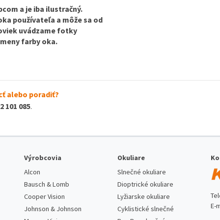
com a je iba ilustračný.
 oka používateľa a môže sa od
ošoviek uvádzame fotky
 zmeny farby oka.
ť alebo poradiť?
2 101 085
.
Výrobcovia
Okuliare
Ko
Alcon
Slnečné okuliare
Bausch & Lomb
Dioptrické okuliare
Te
Cooper Vision
Lyžiarske okuliare
E-m
Johnson & Johnson
Cyklistické slnečné