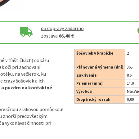
do dopravy zadarmo
zostáva
66,40 €
Šošoviek v krabičke
2
né v fľaštičkách) dokážu
k očí pri zachovaní
Plánovaná výmena (dní)
365
otéku, na večierok, ku
Zakrivenie
8.6
 crazy šošoviek a ich
Priemer (mm)
14,0
k a puzdro na kontaktné
Výrobca
MaxVue
Dioptrický rozsah
0,00
korekčnou zrakovou pomôckou!
ou zhorší predovšetkým
ť a vykonávať činnosti pri