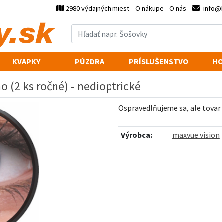
2980 výdajných miest
O nákupe
O nás
info@
KVAPKY
PÚZDRA
PRÍSLUŠENSTVO
HO
o (2 ks ročné) - nedioptrické
Ospravedlňujeme sa, ale tovar
Výrobca:
maxvue vision