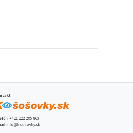
ntakt
lefón:
+421 222 205 863
ail:
info@k-sosovky.sk