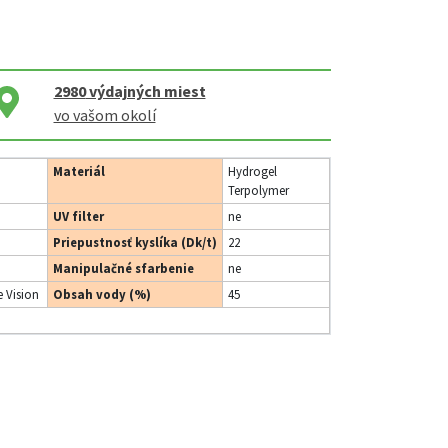
2980
výdajných miest
vo vašom okolí
Materiál
Hydrogel
Terpolymer
UV filter
ne
Priepustnosť kyslíka (Dk/t)
22
Manipulačné sfarbenie
ne
 Vision
Obsah vody (%)
45