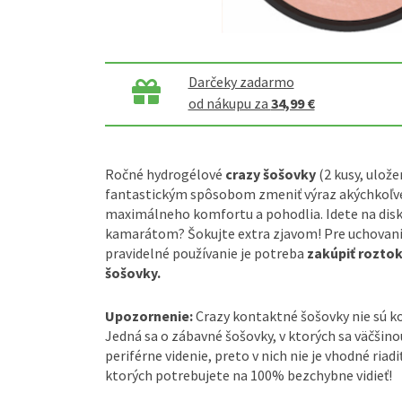
Darčeky zadarmo
od nákupu za
34,99 €
Ročné hydrogélové
crazy šošovky
(2 kusy, ulože
fantastickým spôsobom zmeniť výraz akýchkoľve
maximálneho komfortu a pohodlia. Idete na disk
kamarátom? Šokujte extra zjavom! Pre uchovanie
pravidelné používanie je potreba
zakúpiť rozto
šošovky.
Upozornenie:
Crazy kontaktné šošovky nie sú 
Jedná sa o zábavné šošovky, v ktorých sa väčšin
periférne videnie, preto v nich nie je vhodné riadi
ktorých potrebujete na 100% bezchybne vidieť!