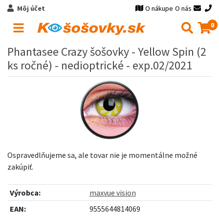
Môj účet
O nákupe
O nás
0
Phantasee Crazy šošovky - Yellow Spin (2
ks ročné) - nedioptrické - exp.02/2021
Ospravedlňujeme sa, ale tovar nie je momentálne možné
zakúpiť.
Výrobca:
maxvue vision
EAN:
9555644814069