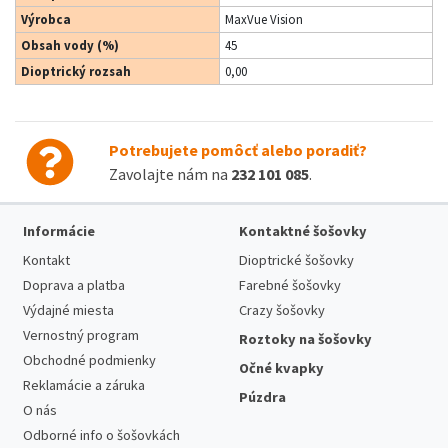
Výrobca
MaxVue Vision
Obsah vody (%)
45
Dioptrický rozsah
0,00
Potrebujete pomôcť alebo poradiť?
Zavolajte nám na
232 101 085
.
Informácie
Kontaktné šošovky
Kontakt
Dioptrické šošovky
Doprava a platba
Farebné šošovky
Výdajné miesta
Crazy šošovky
Vernostný program
Roztoky na šošovky
Obchodné podmienky
Očné kvapky
Reklamácie a záruka
Púzdra
O nás
Odborné info o šošovkách