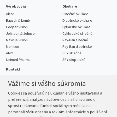
Výrobcovia
Okuliare
Alcon
Slnečné okuliare
Bausch & Lomb
Dioptrické okuliare
Cooper Vision
Lyžiarske okuliare
Johnson & Johnson
Cyklistické slnečné
Maxvue Vision
Ray-Ban slnečné
Menicon
Ray-Ban dioptrické
AMO
SPY slnečné
Unimed Pharma
SPY dioptrické
Kontakt
Vážime si vášho súkromia
Cookies sa používajú na ukladanie vášho nastavenia a
Telefón:
+421 222 205 863
preferencií, analýzu návštevnosti našich stránok,
E-mail:
info@k-sosovky.sk
sprostredkovanie funkcií sociálnych médií a na
Reklamačná adresa
personalizáciu obsahu a reklám. Informácie o používaní
Andrea Votavová