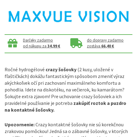
Darčeky zadarmo
do dopravy zadarmo
od nákupu za
34,99 €
zostáva
66,40 €
Ročné hydrogélové
crazy šošovky
(2 kusy, uložené v
fľaštičkách) dokážu fantastickým spôsobom zmeniť výraz
akýchkoľvek očí pri zachovaní maximálneho komfortu a
pohodlia. Idete na diskotéku, na večierok, ku kamarátom?
Šokujte extra zjavom! Pre uchovanie crazy šošoviek a ich
pravidelné používanie je potreba
zakúpiť roztok a puzdro
na kontaktné šošovky.
Upozornenie:
Crazy kontaktné šošovky nie sú korekčnou
zrakovou pomôckou! Jedná sa o zábavné šošovky, v ktorých