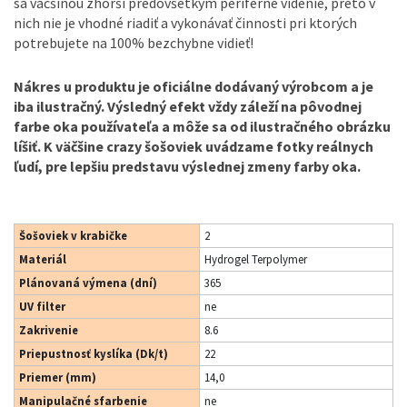
sa väčšinou zhorší predovšetkým periférne videnie, preto v
nich nie je vhodné riadiť a vykonávať činnosti pri ktorých
potrebujete na 100% bezchybne vidieť!
Nákres u produktu je oficiálne dodávaný výrobcom a je
iba ilustračný. Výsledný efekt vždy záleží na pôvodnej
farbe oka používateľa a môže sa od ilustračného obrázku
líšiť. K väčšine crazy šošoviek uvádzame fotky reálnych
ľudí, pre lepšiu predstavu výslednej zmeny farby oka.
Šošoviek v krabičke
2
Materiál
Hydrogel Terpolymer
Plánovaná výmena (dní)
365
UV filter
ne
Zakrivenie
8.6
Priepustnosť kyslíka (Dk/t)
22
Priemer (mm)
14,0
Manipulačné sfarbenie
ne