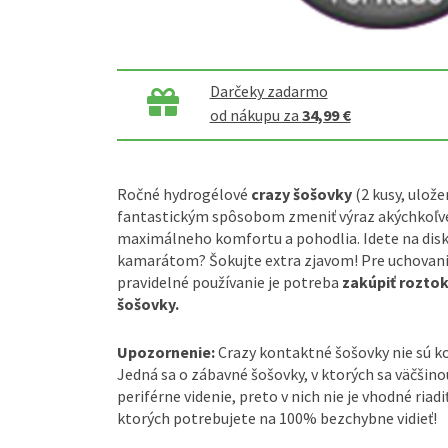
Darčeky zadarmo
od nákupu za
34,99 €
Ročné hydrogélové
crazy šošovky
(2 kusy, ulože
fantastickým spôsobom zmeniť výraz akýchkoľve
maximálneho komfortu a pohodlia. Idete na disk
kamarátom? Šokujte extra zjavom! Pre uchovanie
pravidelné používanie je potreba
zakúpiť rozto
šošovky.
Upozornenie:
Crazy kontaktné šošovky nie sú 
Jedná sa o zábavné šošovky, v ktorých sa väčšin
periférne videnie, preto v nich nie je vhodné riadi
ktorých potrebujete na 100% bezchybne vidieť!