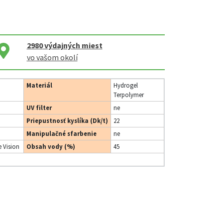
2980
výdajných miest
vo vašom okolí
Materiál
Hydrogel
Terpolymer
UV filter
ne
Priepustnosť kyslíka (Dk/t)
22
Manipulačné sfarbenie
ne
 Vision
Obsah vody (%)
45