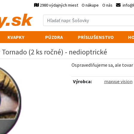
2980 výdajných miest
O nákupe
O nás
info@
KVAPKY
PÚZDRA
PRÍSLUŠENSTVO
HO
 Tornado (2 ks ročné) - nedioptrické
Ospravedlňujeme sa, ale tovar
Výrobca:
maxvue vision