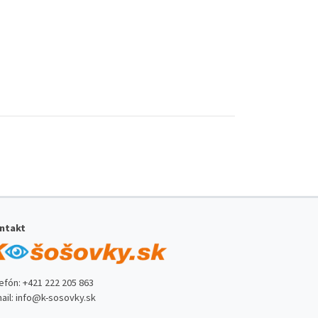
ntakt
lefón:
+421 222 205 863
ail:
info@k-sosovky.sk