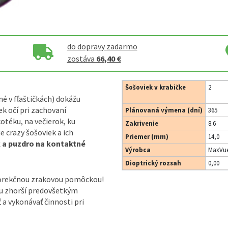
do dopravy zadarmo
zostáva
66,40 €
Šošoviek v krabičke
2
né v fľaštičkách) dokážu
k očí pri zachovaní
Plánovaná výmena (dní)
365
otéku, na večierok, ku
Zakrivenie
8.6
 crazy šošoviek a ich
Priemer (mm)
14,0
k a puzdro na kontaktné
Výrobca
MaxVue
Dioptrický rozsah
0,00
korekčnou zrakovou pomôckou!
ou zhorší predovšetkým
ť a vykonávať činnosti pri