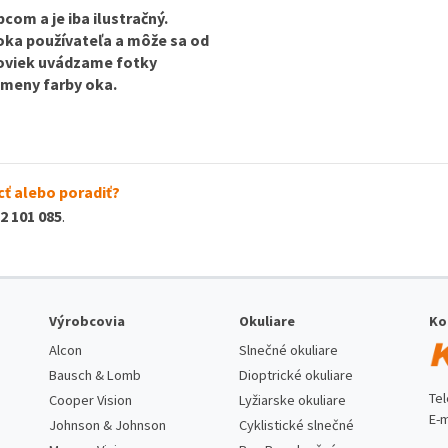
com a je iba ilustračný.
 oka používateľa a môže sa od
ošoviek uvádzame fotky
 zmeny farby oka.
ť alebo poradiť?
2 101 085
.
Výrobcovia
Okuliare
Ko
Alcon
Slnečné okuliare
Bausch & Lomb
Dioptrické okuliare
Te
Cooper Vision
Lyžiarske okuliare
E-m
Johnson & Johnson
Cyklistické slnečné