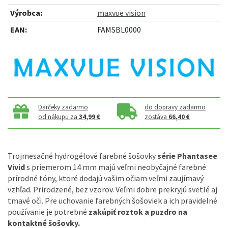
Výrobca:
maxvue vision
EAN:
FAMSBL0000
Darčeky zadarmo
do dopravy zadarmo
od nákupu za
34,99 €
zostáva
66,40 €
Trojmesačné hydrogélové farebné šošovky
série Phantasee
Vivid
s priemerom 14 mm majú veľmi neobyčajné farebné
prírodné tóny, ktoré dodajú vašim očiam veľmi zaujímavý
vzhľad. Prirodzené, bez vzorov. Veľmi dobre prekryjú svetlé aj
tmavé oči. Pre uchovanie farebných šošoviek a ich pravidelné
používanie je potrebné
zakúpiť roztok a puzdro na
kontaktné šošovky.