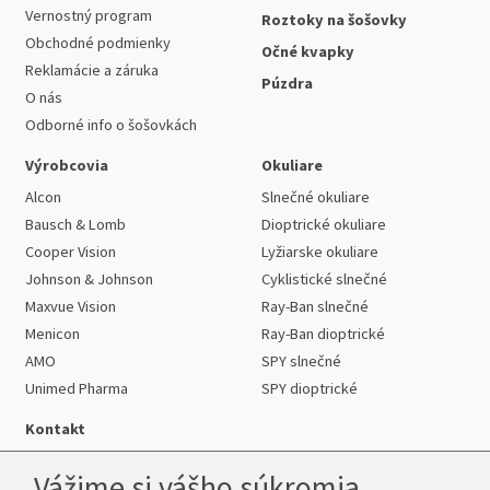
Vernostný program
Roztoky na šošovky
Obchodné podmienky
Očné kvapky
Reklamácie a záruka
Púzdra
O nás
Odborné info o šošovkách
Výrobcovia
Okuliare
Alcon
Slnečné okuliare
Bausch & Lomb
Dioptrické okuliare
Cooper Vision
Lyžiarske okuliare
Johnson & Johnson
Cyklistické slnečné
Maxvue Vision
Ray-Ban slnečné
Menicon
Ray-Ban dioptrické
AMO
SPY slnečné
Unimed Pharma
SPY dioptrické
Kontakt
Vážime si vášho súkromia