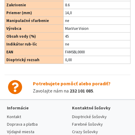
Zakrivenie
8.6
Priemer (mm)
14,0
Manipulačné sfarbenie
ne
Výrobca
MaxVue Vision
Obsah vody (%)
45
Indikátor rub-líc
ne
EAN
FAMSBL0000
Dioptrický rozsah
0,00
Potrebujete pomôcť alebo poradiť?
Zavolajte nám na
232 101 085
.
Informácie
Kontaktné šošovky
Kontakt
Dioptrické šošovky
Doprava a platba
Farebné šošovky
Výdajné miesta
Crazy šošovky