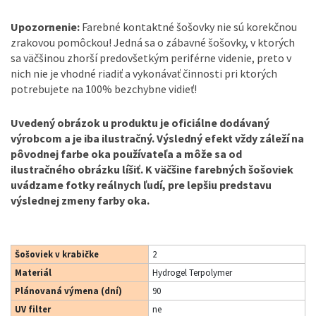
Upozornenie:
Farebné kontaktné šošovky nie sú korekčnou
zrakovou pomôckou! Jedná sa o zábavné šošovky, v ktorých
sa väčšinou zhorší predovšetkým periférne videnie, preto v
nich nie je vhodné riadiť a vykonávať činnosti pri ktorých
potrebujete na 100% bezchybne vidieť!
Uvedený obrázok u produktu je oficiálne dodávaný
výrobcom a je iba ilustračný. Výsledný efekt vždy záleží na
pôvodnej farbe oka používateľa a môže sa od
ilustračného obrázku líšiť. K väčšine farebných šošoviek
uvádzame fotky reálnych ľudí, pre lepšiu predstavu
výslednej zmeny farby oka.
Šošoviek v krabičke
2
Materiál
Hydrogel Terpolymer
Plánovaná výmena (dní)
90
UV filter
ne