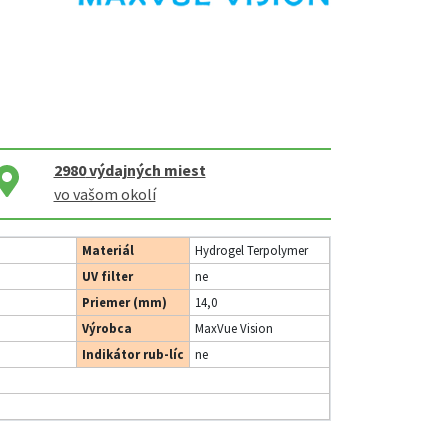
2980
výdajných miest
vo vašom okolí
Materiál
Hydrogel Terpolymer
UV filter
ne
Priemer (mm)
14,0
Výrobca
MaxVue Vision
Indikátor rub-líc
ne