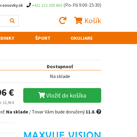
(Po-Pá 9:00-15:30)
k-sosovky.sk
+421 222 205 863
Košík
DINKY
ŠPORT
OKULIARE
Dostupnosť
Na sklade
96 €
Vložiť do košíka
: 13,96 €
sť:
Na sklade
/ Tovar Vám bude doručený
11.8.