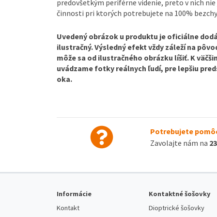
predovšetkým periférne videnie, preto v nich nie 
činnosti pri ktorých potrebujete na 100% bezchy
Uvedený obrázok u produktu je oficiálne dodá
ilustračný. Výsledný efekt vždy záleží na pôv
môže sa od ilustračného obrázku líšiť. K väčš
uvádzame fotky reálnych ľudí, pre lepšiu pre
oka.
Potrebujete pomôc
Zavolajte nám na
23
Informácie
Kontaktné šošovky
Kontakt
Dioptrické šošovky