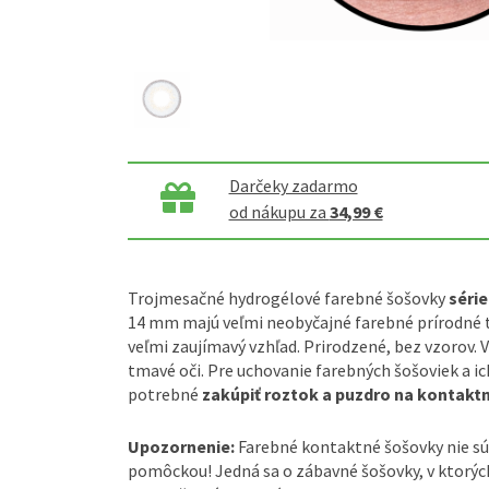
Darčeky zadarmo
od nákupu za
34,99 €
Trojmesačné hydrogélové farebné šošovky
série
14 mm majú veľmi neobyčajné farebné prírodné t
veľmi zaujímavý vzhľad. Prirodzené, bez vzorov. V
tmavé oči. Pre uchovanie farebných šošoviek a ic
potrebné
zakúpiť roztok a puzdro na kontakt
Upozornenie:
Farebné kontaktné šošovky nie s
pomôckou! Jedná sa o zábavné šošovky, v ktorých