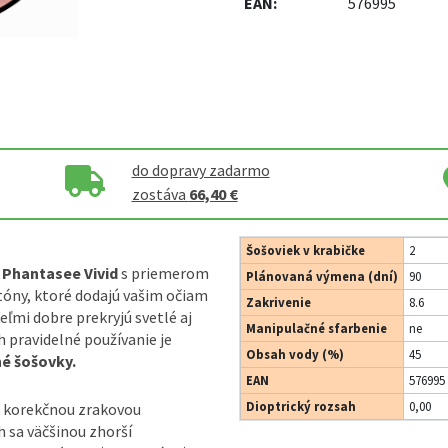
EAN:
576995
do dopravy zadarmo
zostáva
66,40 €
Šošoviek v krabičke
2
 Phantasee Vivid
s priemerom
Plánovaná výmena (dní)
90
óny, ktoré dodajú vašim očiam
Zakrivenie
8.6
eľmi dobre prekryjú svetlé aj
Manipulačné sfarbenie
ne
h pravidelné používanie je
Obsah vody (%)
45
né šošovky.
EAN
576995
Dioptrický rozsah
0,00
ú korekčnou zrakovou
 sa väčšinou zhorší