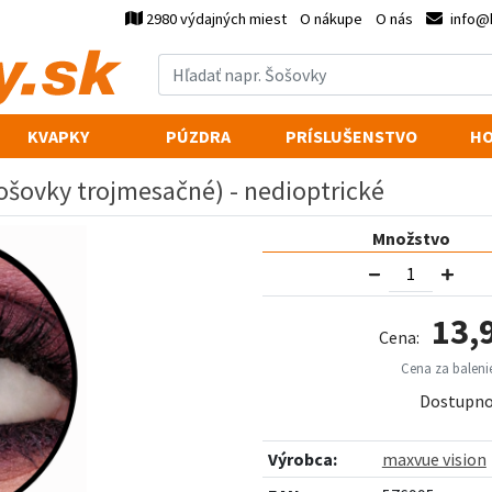
2980 výdajných miest
O nákupe
O nás
info@
KVAPKY
PÚZDRA
PRÍSLUŠENSTVO
HO
ošovky trojmesačné) - nedioptrické
Množstvo
13,
Cena:
Cena za balenie
Dostupno
Výrobca:
maxvue vision