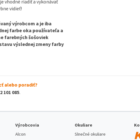
je vhodné riadiť a vykonávať
bne vidieť!
vaný výrobcom a je iba
odnej farbe oka používateľa a
ine farebných šošoviek
dstavu výslednej zmeny farby
ť alebo poradiť?
2 101 085
.
Výrobcovia
Okuliare
Ko
Alcon
Slnečné okuliare