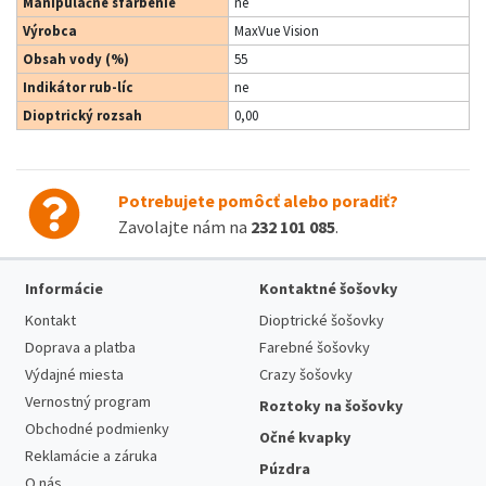
Manipulačné sfarbenie
ne
Výrobca
MaxVue Vision
Obsah vody (%)
55
Indikátor rub-líc
ne
Dioptrický rozsah
0,00
Potrebujete pomôcť alebo poradiť?
Zavolajte nám na
232 101 085
.
Informácie
Kontaktné šošovky
Kontakt
Dioptrické šošovky
Doprava a platba
Farebné šošovky
Výdajné miesta
Crazy šošovky
Vernostný program
Roztoky na šošovky
Obchodné podmienky
Očné kvapky
Reklamácie a záruka
Púzdra
O nás