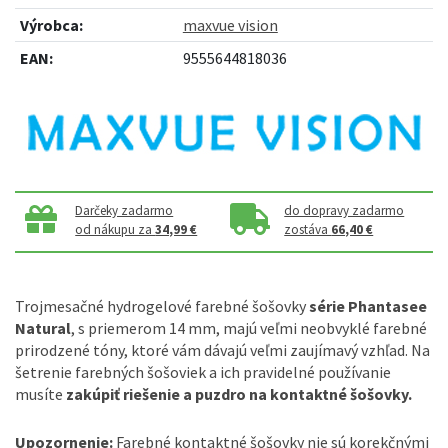
Výrobca:
maxvue vision
EAN:
9555644818036
Darčeky zadarmo
do dopravy zadarmo
od nákupu za
34,99 €
zostáva
66,40 €
Trojmesačné hydrogelové farebné šošovky
série Phantasee
Natural
, s priemerom 14 mm, majú veľmi neobvyklé farebné
prirodzené tóny, ktoré vám dávajú veľmi zaujímavý vzhľad. Na
šetrenie farebných šošoviek a ich pravidelné používanie
musíte
zakúpiť riešenie a puzdro na kontaktné šošovky.
Upozornenie:
Farebné kontaktné šošovky nie sú korekčnými