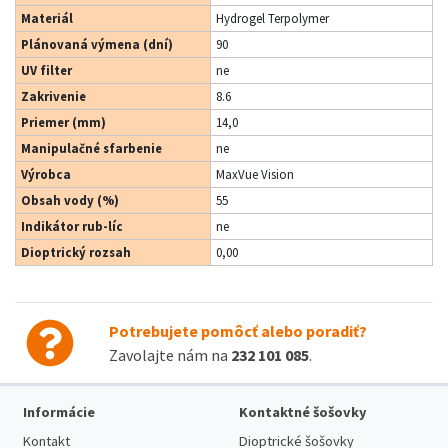
Materiál
Hydrogel Terpolymer
Plánovaná výmena (dní)
90
UV filter
ne
Zakrivenie
8.6
Priemer (mm)
14,0
Manipulačné sfarbenie
ne
Výrobca
MaxVue Vision
Obsah vody (%)
55
Indikátor rub-líc
ne
Dioptrický rozsah
0,00
Potrebujete pomôcť alebo poradiť?
Zavolajte nám na
232 101 085
.
Informácie
Kontaktné šošovky
Kontakt
Dioptrické šošovky