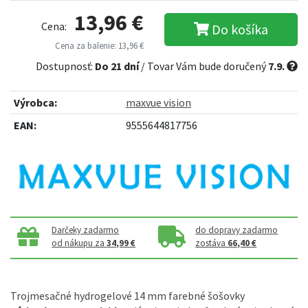
13,96 €
Cena:
Do košíka
Cena za balenie: 13,96 €
Dostupnosť:
Do 21 dní
/ Tovar Vám bude doručený
7.9.
Výrobca:
maxvue vision
EAN:
9555644817756
Darčeky zadarmo
do dopravy zadarmo
od nákupu za
34,99 €
zostáva
66,40 €
Trojmesačné hydrogelové 14 mm farebné šošovky