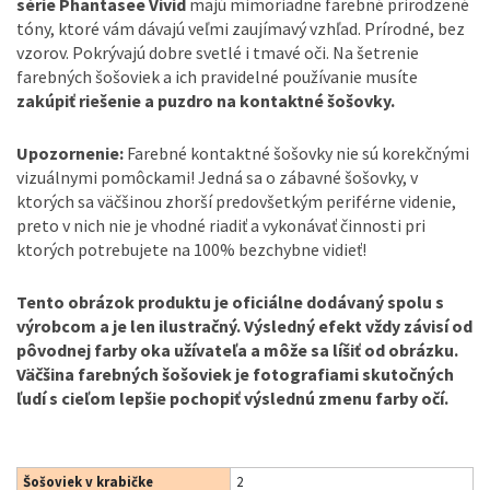
série Phantasee Vivid
majú mimoriadne farebné prirodzené
tóny, ktoré vám dávajú veľmi zaujímavý vzhľad. Prírodné, bez
vzorov. Pokrývajú dobre svetlé i tmavé oči. Na šetrenie
farebných šošoviek a ich pravidelné používanie musíte
zakúpiť riešenie a puzdro na kontaktné šošovky.
Upozornenie:
Farebné kontaktné šošovky nie sú korekčnými
vizuálnymi pomôckami! Jedná sa o zábavné šošovky, v
ktorých sa väčšinou zhorší predovšetkým periférne videnie,
preto v nich nie je vhodné riadiť a vykonávať činnosti pri
ktorých potrebujete na 100% bezchybne vidieť!
Tento obrázok produktu je oficiálne dodávaný spolu s
výrobcom a je len ilustračný. Výsledný efekt vždy závisí od
pôvodnej farby oka užívateľa a môže sa líšiť od obrázku.
Väčšina farebných šošoviek je fotografiami skutočných
ľudí s cieľom lepšie pochopiť výslednú zmenu farby očí.
Šošoviek v krabičke
2