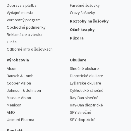
Doprava a platba
Farebné šošovky
Výdajné miesta
Crazy šošovky
Vernostný program
Roztoky na šošovky
Obchodné podmienky
Očné kvapky
Reklamácie a záruka
Púzdra
O nás
Odborné info o šošovkách
Výrobcovia
Okuliare
Alcon
Slnečné okuliare
Bausch & Lomb
Dioptrické okuliare
Cooper Vision
Lyžiarske okuliare
Johnson & Johnson
Cyklistické slnečné
Maxvue Vision
Ray-Ban slnečné
Menicon
Ray-Ban dioptrické
AMO
SPY slnečné
Unimed Pharma
SPY dioptrické
Kontakt