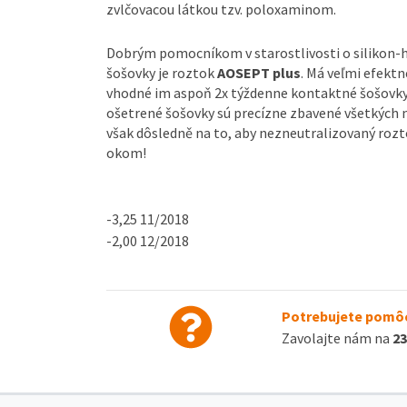
zvlčovacou látkou tzv. poloxaminom.
Dobrým pomocníkom v starostlivosti o silikon-
šošovky je roztok
AOSEPT plus
. Má veľmi efektn
vhodné im aspoň 2x týždenne kontaktné šošovky 
ošetrené šošovky sú precízne zbavené všetkých n
však dôsledně na to, aby nezneutralizovaný rozt
okom!
-3,25 11/2018
-2,00 12/2018
Potrebujete pomôc
Zavolajte nám na
23