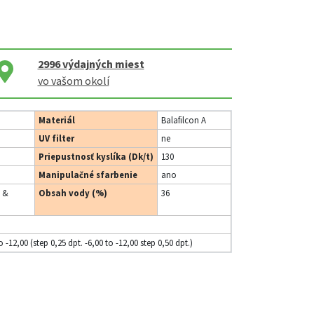
2996
výdajných miest
vo vašom okolí
Materiál
Balafilcon A
UV filter
ne
Priepustnosť kyslíka (Dk/t)
130
Manipulačné sfarbenie
ano
 &
Obsah vody (%)
36
o -12,00 (step 0,25 dpt. -6,00 to -12,00 step 0,50 dpt.)