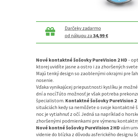
Darčeky zadarmo
od nákupu za
34,99 €
Nové kontaktné šošovky PureVision 2 HD
- opt
ktorej uvidíte jasne a ostro i za zhoršených sve
Majú tenký design so zaoblenými okrajmi pre ľah
nosenie.
Vďaka vynikajúcej priepustnosti kyslíku je možné
dní a nocí.Túto možnosť je však potreba prekon
špecialistom.
Kontaktné šošovky PureVision 2
situáciách kedy sa nemôžete o svoje kontaktné š
noc je vytiahnuť z očí. Jedná sa napríklad o horské
zhoršenými podmienkami pre výmenu kontaktný
Nové kontné šošovky PureVision 2 HD
vám umo
videnie do blízka z dôvodu asferického designu š