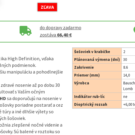
ZĽAVA
do dopravy zadarmo
zostáva
66,40 €
Šošoviek v krabičke
2
ika High Definition, vďaka
Plánovaná výmena (dní)
30
telných podmienok.
Zakrivenie
8.6
šiu manipuláciu a pohodlnejšie
Priemer (mm)
14,0
Výrobca
Bausch
 zdravé nosenie až po dobu 30
Lomb
zultovať s Vaším očným
Indikátor rub-líc
ne
 HD
sa doporučujú na nosenie v
ošovky poriadne postarať a cez
Dioptrický rozsah
+6,00 t
 túry a iné dlhšie výlety so
ch šošoviek.
žnia zlepšené nočné videnie a
ošovky. Sú balené v roztoku so