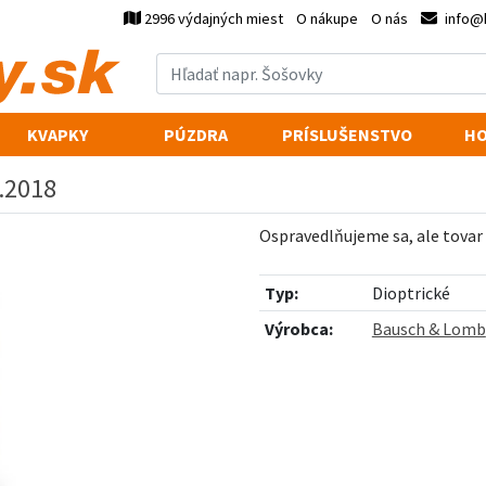
2996 výdajných miest
O nákupe
O nás
info@
KVAPKY
PÚZDRA
PRÍSLUŠENSTVO
HO
p.2018
Ospravedlňujeme sa, ale tovar
Typ:
Dioptrické
Výrobca:
Bausch & Lomb