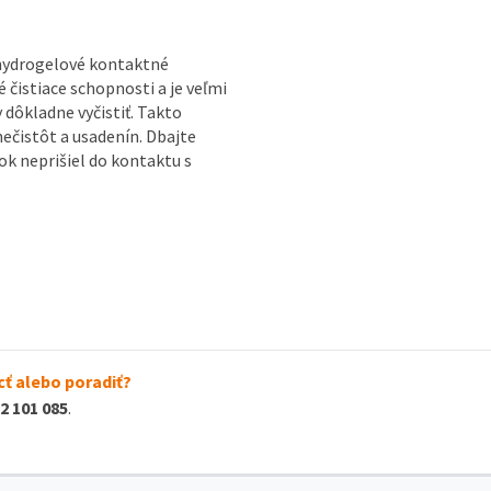
hydrogelové kontaktné
é čistiace schopnosti a je veľmi
dôkladne vyčistiť. Takto
ečistôt a usadenín. Dbajte
ok neprišiel do kontaktu s
ť alebo poradiť?
2 101 085
.