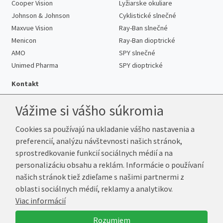
Cooper Vision
Lyžiarske okuliare
Johnson & Johnson
Cyklistické slnečné
Maxvue Vision
Ray-Ban slnečné
Menicon
Ray-Ban dioptrické
AMO
SPY slnečné
Unimed Pharma
SPY dioptrické
Kontakt
Vážime si vášho súkromia
Cookies sa používajú na ukladanie vášho nastavenia a
Telefón:
+421 222 205 863
preferencií, analýzu návštevnosti našich stránok,
E-mail:
info@k-sosovky.sk
sprostredkovanie funkcií sociálnych médií a na
Reklamačná adresa
personalizáciu obsahu a reklám. Informácie o používaní
Andrea Votavová
našich stránok tiež zdieľame s našimi partnermi z
Revoluční 1017
oblasti sociálnych médií, reklamy a analytikov.
290 01 Poděbrady
Viac informácií
Česká republika
Rozumiem