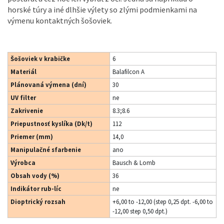
horské túry a iné dlhšie výlety so zlými podmienkami na
výmenu kontaktných šošoviek.
Šošoviek v krabičke
6
Materiál
Balafilcon A
Plánovaná výmena (dní)
30
UV filter
ne
Zakrivenie
8.3;8.6
Priepustnosť kyslíka (Dk/t)
112
Priemer (mm)
14,0
Manipulačné sfarbenie
ano
Výrobca
Bausch & Lomb
Obsah vody (%)
36
Indikátor rub-líc
ne
Dioptrický rozsah
+6,00 to -12,00 (step 0,25 dpt. -6,00 to
-12,00 step 0,50 dpt.)