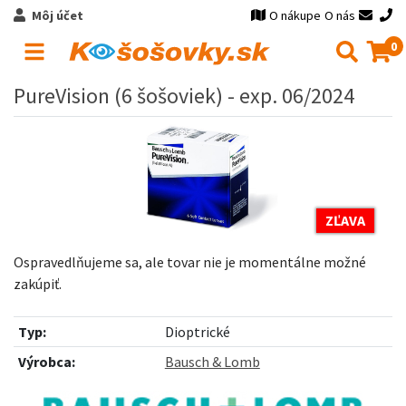
Môj účet
O nákupe
O nás
0
PureVision (6 šošoviek) - exp. 06/2024
ZĽAVA
Ospravedlňujeme sa, ale tovar nie je momentálne možné
zakúpiť.
Typ:
Dioptrické
Výrobca:
Bausch & Lomb