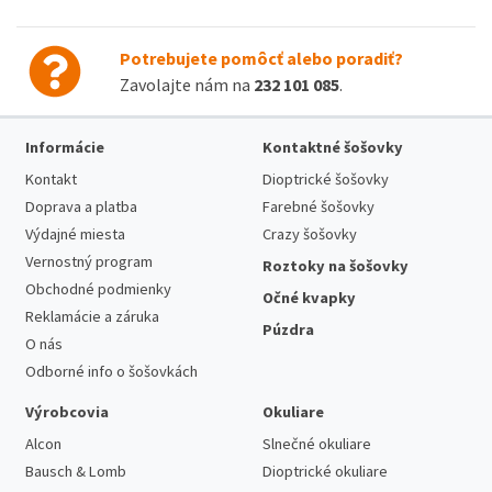
Potrebujete pomôcť alebo poradiť?
Zavolajte nám na
232 101 085
.
Informácie
Kontaktné šošovky
Kontakt
Dioptrické šošovky
Doprava a platba
Farebné šošovky
Výdajné miesta
Crazy šošovky
Vernostný program
Roztoky na šošovky
Obchodné podmienky
Očné kvapky
Reklamácie a záruka
Púzdra
O nás
Odborné info o šošovkách
Výrobcovia
Okuliare
Alcon
Slnečné okuliare
Bausch & Lomb
Dioptrické okuliare