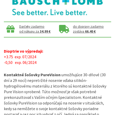
Darčeky zadarmo
do dopravy zadarmo
od nákupu za
34,99 €
zostáva
66,40 €
Dioptrie vo výpredaji:
+3.75 exp. 07/2024
-0,50 exp. 06/2024
Kontaktné šošovky PureVision
umožňujúce 30-dňové (30
dní a 29 nocí) nepretržité nosenie vďaka silikón-
hydrogélovému materiálu z ktorého sú kontaktné šošovky
Pure Vision vyrobené. Túto možnosť je však potrebné
prekonzultovať s Vaším očným špecialistom. Kontaktné
šošovky PureVision sa odporúčajú na nosenie v situáciách,
kedy sa nemôžete o svoje kontaktné šošovky poriadne
postarať a cez noc ich vybrať z očí. Jedná sa napríklad o