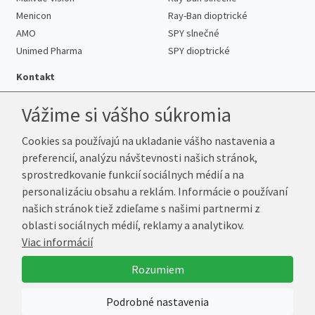
Menicon
Ray-Ban dioptrické
AMO
SPY slnečné
Unimed Pharma
SPY dioptrické
Kontakt
Vážime si vášho súkromia
Cookies sa používajú na ukladanie vášho nastavenia a
Telefón:
+421 222 205 863
preferencií, analýzu návštevnosti našich stránok,
E-mail:
info@k-sosovky.sk
sprostredkovanie funkcií sociálnych médií a na
Reklamačná adresa
personalizáciu obsahu a reklám. Informácie o používaní
Andrea Votavová
našich stránok tiež zdieľame s našimi partnermi z
Revoluční 1017
oblasti sociálnych médií, reklamy a analytikov.
290 01 Poděbrady
Viac informácií
Česká republika
Rozumiem
© 2026 K-Šošovky.sk
Podrobné nastavenia
Vytvoril
Marek Kebza