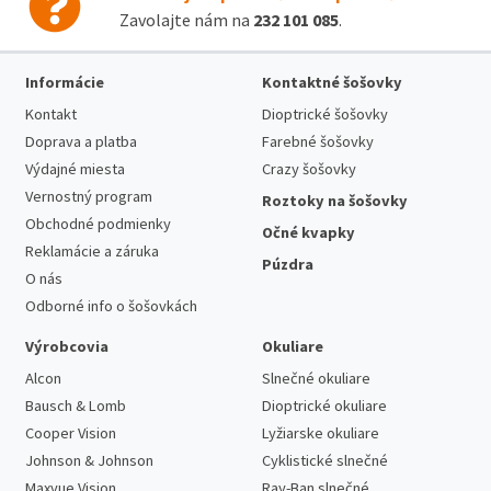
Zavolajte nám na
232 101 085
.
Informácie
Kontaktné šošovky
Kontakt
Dioptrické šošovky
Doprava a platba
Farebné šošovky
Výdajné miesta
Crazy šošovky
Vernostný program
Roztoky na šošovky
Obchodné podmienky
Očné kvapky
Reklamácie a záruka
Púzdra
O nás
Odborné info o šošovkách
Výrobcovia
Okuliare
Alcon
Slnečné okuliare
Bausch & Lomb
Dioptrické okuliare
Cooper Vision
Lyžiarske okuliare
Johnson & Johnson
Cyklistické slnečné
Maxvue Vision
Ray-Ban slnečné