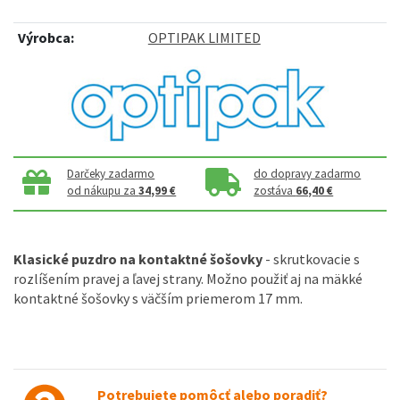
Výrobca:
OPTIPAK LIMITED
Darčeky zadarmo
do dopravy zadarmo
od nákupu za
34,99 €
zostáva
66,40 €
Klasické puzdro na kontaktné šošovky
- skrutkovacie s
rozlíšením pravej a ľavej strany. Možno použiť aj na mäkké
kontaktné šošovky s väčším priemerom 17 mm.
Potrebujete pomôcť alebo poradiť?