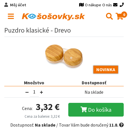
Môj účet
O nákupe
O nás
0
Puzdro klasické - Drevo
NOVINKA
Množstvo
Dostupnosť
Na sklade
3,32 €
Cena:
Do košíka
Cena za balenie: 3,32 €
Dostupnosť:
Na sklade
/ Tovar Vám bude doručený
11.8.