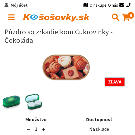
Môj účet
O nákupe
O nás
0
Púzdro so zrkadielkom Cukrovinky -
Čokoláda
ZĽAVA
Množstvo
Dostupnosť
Na sklade