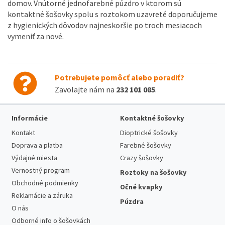
domov. Vnútorné jednofarebné púzdro v ktorom sú
kontaktné šošovky spolu s roztokom uzavreté doporučujeme
z hygienických dôvodov najneskoršie po troch mesiacoch
vymeniť za nové.
Potrebujete pomôcť alebo poradiť?
Zavolajte nám na
232 101 085
.
Informácie
Kontaktné šošovky
Kontakt
Dioptrické šošovky
Doprava a platba
Farebné šošovky
Výdajné miesta
Crazy šošovky
Vernostný program
Roztoky na šošovky
Obchodné podmienky
Očné kvapky
Reklamácie a záruka
Púzdra
O nás
Odborné info o šošovkách