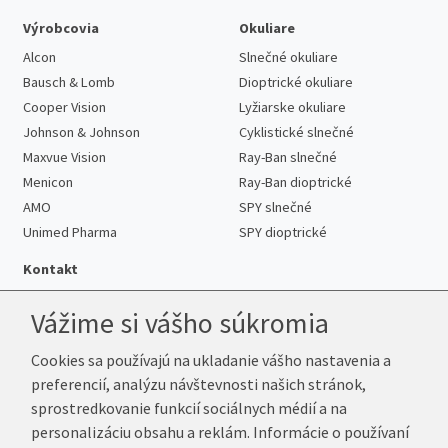
Výrobcovia
Okuliare
Alcon
Slnečné okuliare
Bausch & Lomb
Dioptrické okuliare
Cooper Vision
Lyžiarske okuliare
Johnson & Johnson
Cyklistické slnečné
Maxvue Vision
Ray-Ban slnečné
Menicon
Ray-Ban dioptrické
AMO
SPY slnečné
Unimed Pharma
SPY dioptrické
Kontakt
Vážime si vášho súkromia
Cookies sa používajú na ukladanie vášho nastavenia a
Telefón:
+421 222 205 863
preferencií, analýzu návštevnosti našich stránok,
E-mail:
info@k-sosovky.sk
sprostredkovanie funkcií sociálnych médií a na
Reklamačná adresa
personalizáciu obsahu a reklám. Informácie o používaní