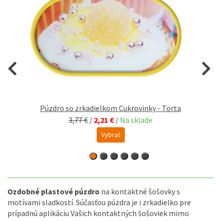
Púzdro so zrkadielkom Cukrovinky - Torta
3,77 €
/
2,21 €
/
Na sklade
Vybrať
Ozdobné plastové púzdro
na kontaktné šošovky s
motívami sladkostí. Súčasťou púzdra je i zrkadielko pre
prípadnú aplikáciu Vašich kontaktných šošoviek mimo