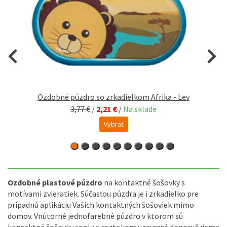
Ozdobné púzdro so zrkadielkom Afrika - Lev
3,77 €
/
2,21 €
/
Na sklade
Vybrať
Ozdobné plastové púzdro
na kontaktné šošovky s
motívami zvieratiek. Súčasťou púzdra je i zrkadielko pre
prípadnú aplikáciu Vašich kontaktných šošoviek mimo
domov. Vnútorné jednofarebné púzdro v ktorom sú
kontaktné šošovky spolu s roztokom uzavreté doporučujeme