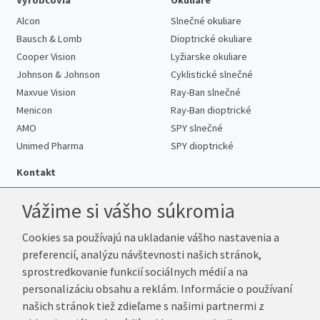
Alcon
Slnečné okuliare
Bausch & Lomb
Dioptrické okuliare
Cooper Vision
Lyžiarske okuliare
Johnson & Johnson
Cyklistické slnečné
Maxvue Vision
Ray-Ban slnečné
Menicon
Ray-Ban dioptrické
AMO
SPY slnečné
Unimed Pharma
SPY dioptrické
Kontakt
Vážime si vášho súkromia
Cookies sa používajú na ukladanie vášho nastavenia a
Telefón:
+421 222 205 863
preferencií, analýzu návštevnosti našich stránok,
E-mail:
info@k-sosovky.sk
sprostredkovanie funkcií sociálnych médií a na
Reklamačná adresa
personalizáciu obsahu a reklám. Informácie o používaní
Andrea Votavová
našich stránok tiež zdieľame s našimi partnermi z
Revoluční 1017