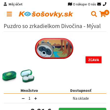
Môj účet
O nákupe
O nás
0
Puzdro so zrkadielkom Divočina - Mýval
ZĽAVA
Množstvo
Dostupnosť
Na sklade