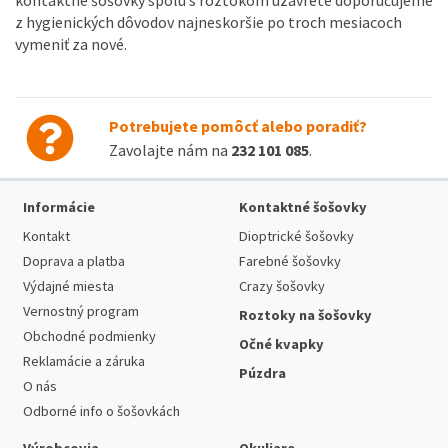
z hygienických dôvodov najneskoršie po troch mesiacoch
vymeniť za nové.
Potrebujete pomôcť alebo poradiť?
Zavolajte nám na
232 101 085
.
Informácie
Kontaktné šošovky
Kontakt
Dioptrické šošovky
Doprava a platba
Farebné šošovky
Výdajné miesta
Crazy šošovky
Vernostný program
Roztoky na šošovky
Obchodné podmienky
Očné kvapky
Reklamácie a záruka
Púzdra
O nás
Odborné info o šošovkách
Výrobcovia
Okuliare