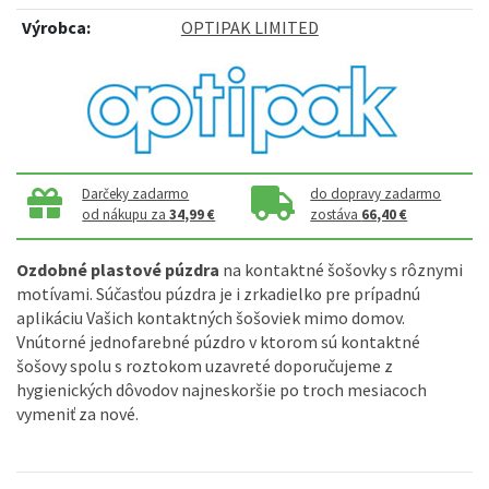
Výrobca:
OPTIPAK LIMITED
Darčeky zadarmo
do dopravy zadarmo
od nákupu za
34,99 €
zostáva
66,40 €
Ozdobné plastové púzdra
na kontaktné šošovky s rôznymi
motívami. Súčasťou púzdra je i zrkadielko pre prípadnú
aplikáciu Vašich kontaktných šošoviek mimo domov.
Vnútorné jednofarebné púzdro v ktorom sú kontaktné
šošovy spolu s roztokom uzavreté doporučujeme z
hygienických dôvodov najneskoršie po troch mesiacoch
vymeniť za nové.