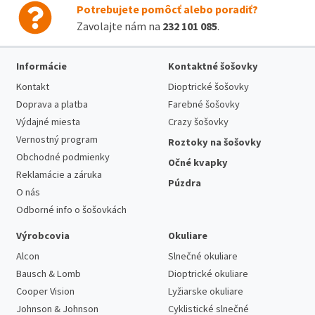
Potrebujete pomôcť alebo poradiť?
Zavolajte nám na
232 101 085
.
Informácie
Kontaktné šošovky
Kontakt
Dioptrické šošovky
Doprava a platba
Farebné šošovky
Výdajné miesta
Crazy šošovky
Vernostný program
Roztoky na šošovky
Obchodné podmienky
Očné kvapky
Reklamácie a záruka
Púzdra
O nás
Odborné info o šošovkách
Výrobcovia
Okuliare
Alcon
Slnečné okuliare
Bausch & Lomb
Dioptrické okuliare
Cooper Vision
Lyžiarske okuliare
Johnson & Johnson
Cyklistické slnečné