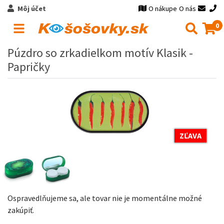
Môj účet
O nákupe
O nás
0
Púzdro so zrkadielkom motív Klasik -
Papričky
ZĽAVA
Ospravedlňujeme sa, ale tovar nie je momentálne možné
zakúpiť.