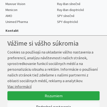
Maxvue Vision
Ray-Ban slnečné
Menicon
Ray-Ban dioptrické
AMO
SPY slnečné
Unimed Pharma
SPY dioptrické
Kontakt
Vážime si vášho súkromia
Cookies sa používajú na ukladanie vášho nastavenia a
Telefón:
+421 222 205 863
preferencií, analýzu návštevnosti našich stránok,
E-mail:
info@k-sosovky.sk
sprostredkovanie funkcií sociálnych médií a na
Reklamačná adresa
personalizáciu obsahu a reklám. Informácie o používaní
Andrea Votavová
našich stránok tiež zdieľame s našimi partnermi z
Revoluční 1017
oblasti sociálnych médií, reklamy a analytikov.
290 01 Poděbrady
Viac informácií
Česká republika
Rozumiem
© 2026 K-Šošovky.sk
Podrobné nastavenia