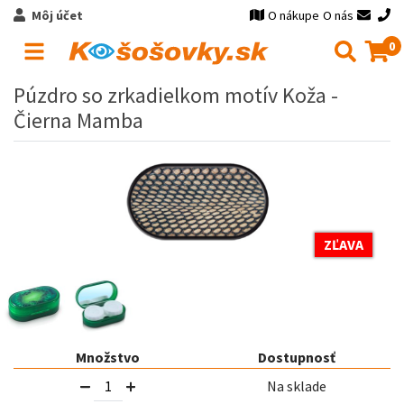
Môj účet
O nákupe
O nás
0
Púzdro so zrkadielkom motív Koža -
Čierna Mamba
ZĽAVA
Množstvo
Dostupnosť
Na sklade