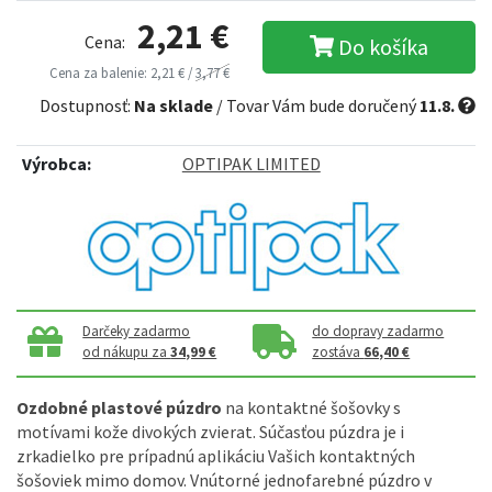
2,21 €
Cena:
Do košíka
Cena za balenie: 2,21 € /
3,77 €
Dostupnosť:
Na sklade
/ Tovar Vám bude doručený
11.8.
Výrobca:
OPTIPAK LIMITED
Darčeky zadarmo
do dopravy zadarmo
od nákupu za
34,99 €
zostáva
66,40 €
Ozdobné plastové púzdro
na kontaktné šošovky s
motívami kože divokých zvierat. Súčasťou púzdra je i
zrkadielko pre prípadnú aplikáciu Vašich kontaktných
šošoviek mimo domov. Vnútorné jednofarebné púzdro v