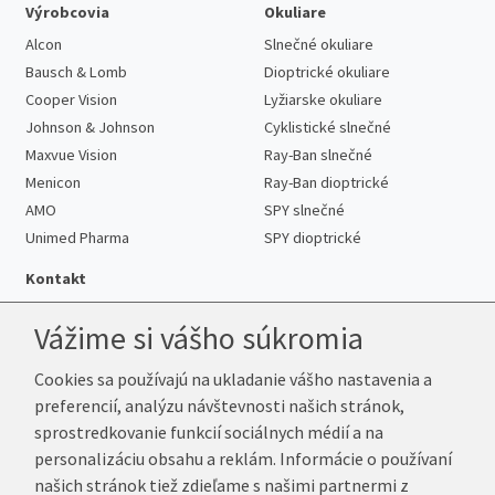
Výrobcovia
Okuliare
Alcon
Slnečné okuliare
Bausch & Lomb
Dioptrické okuliare
Cooper Vision
Lyžiarske okuliare
Johnson & Johnson
Cyklistické slnečné
Maxvue Vision
Ray-Ban slnečné
Menicon
Ray-Ban dioptrické
AMO
SPY slnečné
Unimed Pharma
SPY dioptrické
Kontakt
Vážime si vášho súkromia
Cookies sa používajú na ukladanie vášho nastavenia a
Telefón:
+421 222 205 863
preferencií, analýzu návštevnosti našich stránok,
E-mail:
info@k-sosovky.sk
sprostredkovanie funkcií sociálnych médií a na
Reklamačná adresa
personalizáciu obsahu a reklám. Informácie o používaní
Andrea Votavová
našich stránok tiež zdieľame s našimi partnermi z