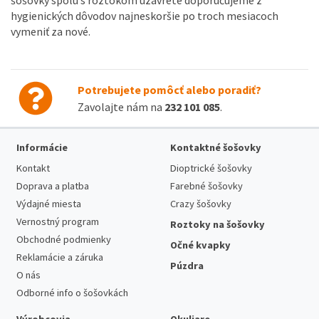
hygienických dôvodov najneskoršie po troch mesiacoch
vymeniť za nové.
Potrebujete pomôcť alebo poradiť?
Zavolajte nám na
232 101 085
.
Informácie
Kontaktné šošovky
Kontakt
Dioptrické šošovky
Doprava a platba
Farebné šošovky
Výdajné miesta
Crazy šošovky
Vernostný program
Roztoky na šošovky
Obchodné podmienky
Očné kvapky
Reklamácie a záruka
Púzdra
O nás
Odborné info o šošovkách
Výrobcovia
Okuliare