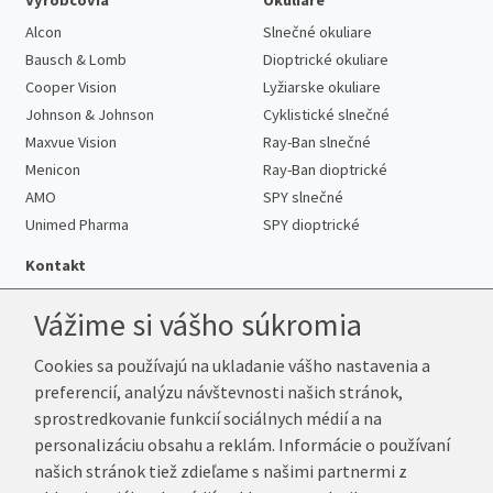
Alcon
Slnečné okuliare
Bausch & Lomb
Dioptrické okuliare
Cooper Vision
Lyžiarske okuliare
Johnson & Johnson
Cyklistické slnečné
Maxvue Vision
Ray-Ban slnečné
Menicon
Ray-Ban dioptrické
AMO
SPY slnečné
Unimed Pharma
SPY dioptrické
Kontakt
Vážime si vášho súkromia
Cookies sa používajú na ukladanie vášho nastavenia a
Telefón:
+421 222 205 863
preferencií, analýzu návštevnosti našich stránok,
E-mail:
info@k-sosovky.sk
sprostredkovanie funkcií sociálnych médií a na
Reklamačná adresa
personalizáciu obsahu a reklám. Informácie o používaní
Andrea Votavová
našich stránok tiež zdieľame s našimi partnermi z
Revoluční 1017