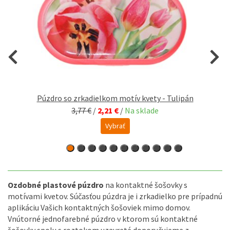
Púzdro so zrkadielkom motív kvety - Tulipán
3,77 €
/
2,21 €
/
Na sklade
Vybrať
Ozdobné plastové púzdro
na kontaktné šošovky s
motívami kvetov. Súčasťou púzdra je i zrkadielko pre prípadnú
aplikáciu Vašich kontaktných šošoviek mimo domov.
Vnútorné jednofarebné púzdro v ktorom sú kontaktné
šošovky spolu s roztokom uzavreté doporučujeme z