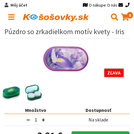
Môj účet
O nákupe
O nás
0
Púzdro so zrkadielkom motív kvety - Iris
ZĽAVA
Množstvo
Dostupnosť
Na sklade