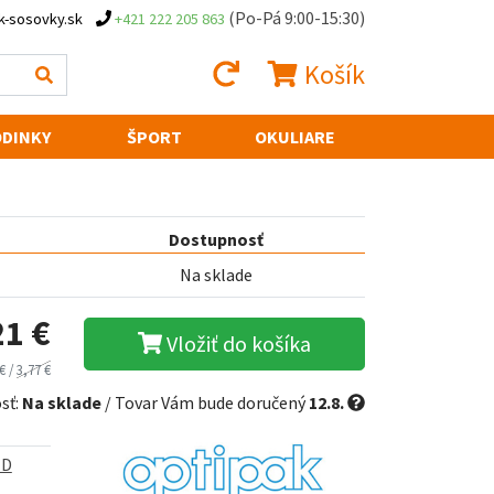
(Po-Pá 9:00-15:30)
k-sosovky.sk
+421 222 205 863
Košík
DINKY
ŠPORT
OKULIARE
Dostupnosť
Na sklade
21 €
Vložiť do košíka
€ /
3,77 €
sť:
Na sklade
/ Tovar Vám bude doručený
12.8.
ED