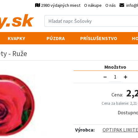
2980 výdajných miest
O nákupe
O nás
info@
KVAPKY
PÚZDRA
PRÍSLUŠENSTVO
HO
ty - Ruže
Množstvo
2,
Cena:
Cena za balenie: 2,21 
Dostupno
Výrobca:
OPTIPAK LIMIT