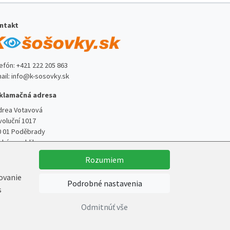
ntakt
lefón:
+421 222 205 863
ail:
info@k-sosovky.sk
klamačná adresa
drea Votavová
voluční 1017
0 01 Poděbrady
ská republika
Rozumiem
kovanie
Podrobné nastavenia
s
Vytvoril
Marek Kebza
Odmitnúť vše