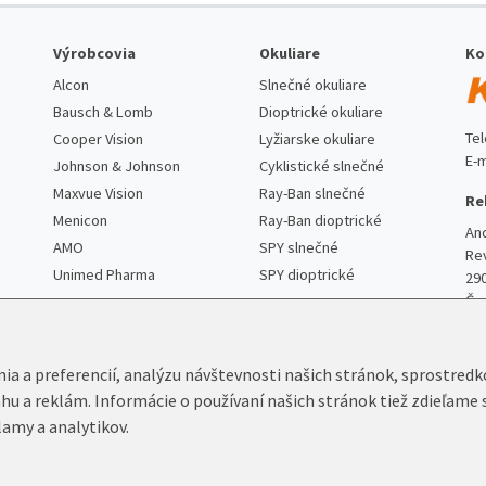
Výrobcovia
Okuliare
Ko
Alcon
Slnečné okuliare
Bausch & Lomb
Dioptrické okuliare
Te
Cooper Vision
Lyžiarske okuliare
E-m
Johnson & Johnson
Cyklistické slnečné
Maxvue Vision
Ray-Ban slnečné
Re
Menicon
Ray-Ban dioptrické
An
AMO
SPY slnečné
Re
Unimed Pharma
SPY dioptrické
29
Če
nia a preferencií, analýzu návštevnosti našich stránok, sprostred
ahu a reklám. Informácie o používaní našich stránok tiež zdieľame 
lamy a analytikov.