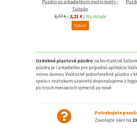
om motív kvety -
Púzdro so zrkadielkom motív kvety -
Púzdr
anžová
Tulipán
/
Na sklade
3,77 €
/
2,21 €
/
Na sklade
ať
Vybrať
Ozdobné plastové púzdro
na kontaktné šošovk
púzdra je i zrkadielko pre prípadnú aplikáciu Va
mimo domov. Vnútorné jednofarebné púzdro v k
spolu s roztokom uzavreté doporučujeme z hygi
po troch mesiacoch vymeniť za nové.
Potrebujete pomôc
Zavolajte nám na
23