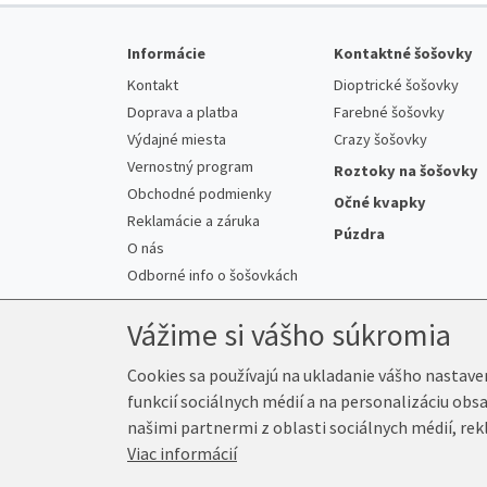
Informácie
Kontaktné šošovky
Kontakt
Dioptrické šošovky
Doprava a platba
Farebné šošovky
Výdajné miesta
Crazy šošovky
Vernostný program
Roztoky na šošovky
Obchodné podmienky
Očné kvapky
Reklamácie a záruka
Púzdra
O nás
Odborné info o šošovkách
Vážime si vášho súkromia
Cookies sa používajú na ukladanie vášho nastave
funkcií sociálnych médií a na personalizáciu obs
© 2026 K-Šošovky.sk
našimi partnermi z oblasti sociálnych médií, rek
Viac informácií