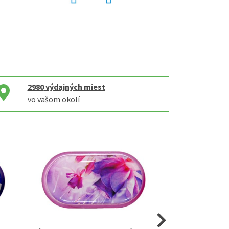
2980
výdajných miest
vo vašom okolí