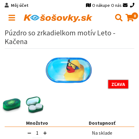
Môj účet
O nákupe
O nás
0
Púzdro so zrkadielkom motív Leto -
Kačena
ZĽAVA
Množstvo
Dostupnosť
Na sklade