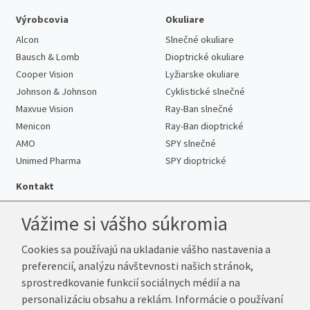
Výrobcovia
Okuliare
Alcon
Slnečné okuliare
Bausch & Lomb
Dioptrické okuliare
Cooper Vision
Lyžiarske okuliare
Johnson & Johnson
Cyklistické slnečné
Maxvue Vision
Ray-Ban slnečné
Menicon
Ray-Ban dioptrické
AMO
SPY slnečné
Unimed Pharma
SPY dioptrické
Kontakt
Vážime si vášho súkromia
Cookies sa používajú na ukladanie vášho nastavenia a
Telefón:
+421 222 205 863
preferencií, analýzu návštevnosti našich stránok,
E-mail:
info@k-sosovky.sk
sprostredkovanie funkcií sociálnych médií a na
Reklamačná adresa
personalizáciu obsahu a reklám. Informácie o používaní