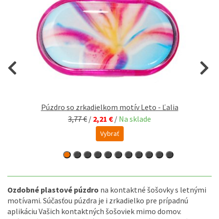
Púzdro so zrkadielkom motív Leto - Ľalia
3,77 €
/
2,21 €
/
Na sklade
Vybrať
Ozdobné plastové púzdro
na kontaktné šošovky s letnými
motívami. Súčasťou púzdra je i zrkadielko pre prípadnú
aplikáciu Vašich kontaktných šošoviek mimo domov.