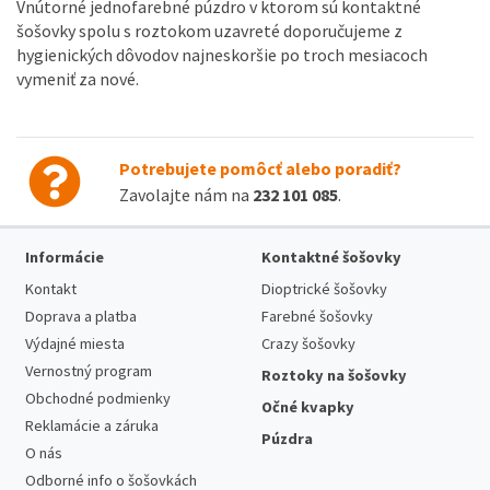
Vnútorné jednofarebné púzdro v ktorom sú kontaktné
šošovky spolu s roztokom uzavreté doporučujeme z
hygienických dôvodov najneskoršie po troch mesiacoch
vymeniť za nové.
Potrebujete pomôcť alebo poradiť?
Zavolajte nám na
232 101 085
.
Informácie
Kontaktné šošovky
Kontakt
Dioptrické šošovky
Doprava a platba
Farebné šošovky
Výdajné miesta
Crazy šošovky
Vernostný program
Roztoky na šošovky
Obchodné podmienky
Očné kvapky
Reklamácie a záruka
Púzdra
O nás
Odborné info o šošovkách