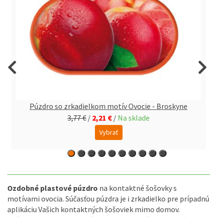
Púzdro so zrkadielkom motív Ovocie - Broskyne
3,77 €
/
2,21 €
/
Na sklade
Vybrať
Ozdobné plastové púzdro
na kontaktné šošovky s
motívami ovocia. Súčasťou púzdra je i zrkadielko pre prípadnú
aplikáciu Vašich kontaktných šošoviek mimo domov.