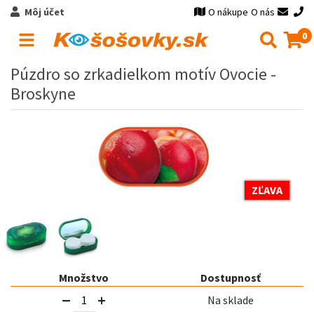
Môj účet
O nákupe
O nás
0
Púzdro so zrkadielkom motív Ovocie -
Broskyne
ZĽAVA
Množstvo
Dostupnosť
Na sklade