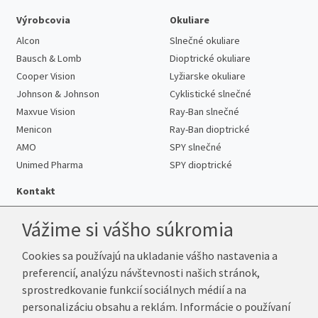
Výrobcovia
Okuliare
Alcon
Slnečné okuliare
Bausch & Lomb
Dioptrické okuliare
Cooper Vision
Lyžiarske okuliare
Johnson & Johnson
Cyklistické slnečné
Maxvue Vision
Ray-Ban slnečné
Menicon
Ray-Ban dioptrické
AMO
SPY slnečné
Unimed Pharma
SPY dioptrické
Kontakt
Vážime si vášho súkromia
Cookies sa používajú na ukladanie vášho nastavenia a
Telefón:
+421 222 205 863
preferencií, analýzu návštevnosti našich stránok,
E-mail:
info@k-sosovky.sk
sprostredkovanie funkcií sociálnych médií a na
Reklamačná adresa
personalizáciu obsahu a reklám. Informácie o používaní