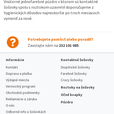
Vnútorné jednofarebné púzdro v ktorom sú kontaktné
šošovky spolu s roztokom uzavreté doporučujeme z
hygienických dôvodov najneskoršie po troch mesiacoch
vymeniť za nové.
Potrebujete pomôcť alebo poradiť?
Zavolajte nám na
232 101 085
.
Informácie
Kontaktné šošovky
Kontakt
Dioptrické šošovky
Doprava a platba
Farebné šošovky
Výdajné miesta
Crazy šošovky
Vernostný program
Roztoky na šošovky
Obchodné podmienky
Očné kvapky
Reklamácie a záruka
Púzdra
O nás
Odborné info o šošovkách