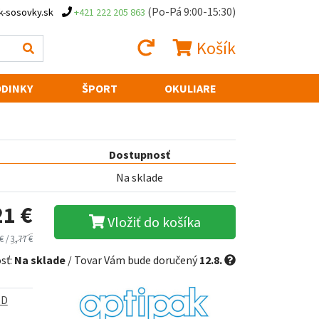
(Po-Pá 9:00-15:30)
k-sosovky.sk
+421 222 205 863
Košík
DINKY
ŠPORT
OKULIARE
Dostupnosť
Na sklade
21 €
Vložiť do košíka
€ /
3,77 €
sť:
Na sklade
/ Tovar Vám bude doručený
12.8.
ED