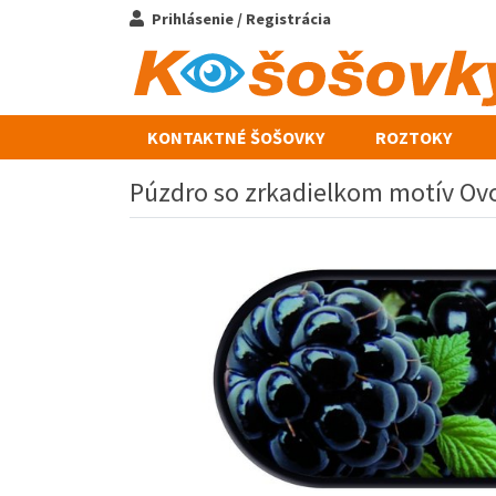
Prihlásenie / Registrácia
KONTAKTNÉ ŠOŠOVKY
ROZTOKY
Púzdro so zrkadielkom motív Ovo