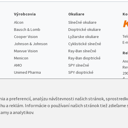
Výrobcovia
Okuliare
Ko
Alcon
Slnečné okuliare
Bausch & Lomb
Dioptrické okuliare
Te
Cooper Vision
Lyžiarske okuliare
E-m
Johnson & Johnson
Cyklistické slnečné
Maxvue Vision
Ray-Ban slnečné
Re
Menicon
Ray-Ban dioptrické
An
AMO
SPY slnečné
Re
Unimed Pharma
SPY dioptrické
29
Če
nia a preferencií, analýzu návštevnosti našich stránok, sprostred
ahu a reklám. Informácie o používaní našich stránok tiež zdieľame 
lamy a analytikov.