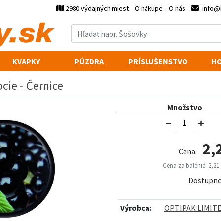
2980 výdajných miest
O nákupe
O nás
info@
KVAPKY
PÚZDRA
PRÍSLUŠENSTVO
HO
cie - Černice
Množstvo
2,
Cena:
Cena za balenie: 2,21 
Dostupno
Výrobca:
OPTIPAK LIMIT