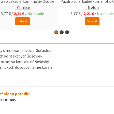
o so zrkadielkom motív Ovocie
Púzdro so zrkadielkom motív 
- Černice
- Melón
3,77 €
/
2,21 €
/
Na sklade
3,77 €
/
2,21 €
/
Na sklade
Vybrať
Vybrať
y s motívami ovocia. Súčasťou
šich kontaktných šošoviek
torom sú kontaktné šošovky
enických dôvodov najneskoršie
ť alebo poradiť?
2 101 085
.