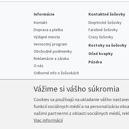
Informácie
Kontaktné šošovky
Kontakt
Dioptrické šošovky
Doprava a platba
Farebné šošovky
Výdajné miesta
Crazy šošovky
Vernostný program
Roztoky na šošovky
Obchodné podmienky
Očné kvapky
Reklamácie a záruka
Púzdra
O nás
Odborné info o šošovkách
Vážime si vášho súkromia
Cookies sa používajú na ukladanie vášho nastave
funkcií sociálnych médií a na personalizáciu obs
© 2026 K-Šošovky.sk
našimi partnermi z oblasti sociálnych médií, rek
Viac informácií