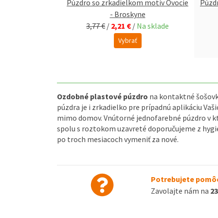
kom motív Ovocie
Púzdro so zrkadielkom motív Ovocie
Púzdr
šne
- Broskyne
/
Na sklade
3,77 €
/
2,21 €
/
Na sklade
ať
Vybrať
Ozdobné plastové púzdro
na kontaktné šošovk
púzdra je i zrkadielko pre prípadnú aplikáciu Va
mimo domov. Vnútorné jednofarebné púzdro v k
spolu s roztokom uzavreté doporučujeme z hygi
po troch mesiacoch vymeniť za nové.
Potrebujete pomôc
Zavolajte nám na
23