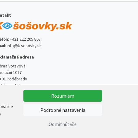
ntakt
lefón:
+421 222 205 863
ail:
info@k-sosovky.sk
klamačná adresa
drea Votavová
voluční 1017
0 01 Poděbrady
ská republika
Rozumiem
kovanie
Podrobné nastavenia
s
Vytvoril
Marek Kebza
Odmitnúť vše