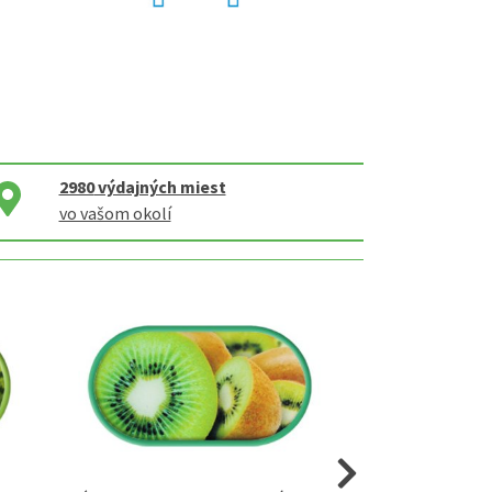
2980
výdajných miest
vo vašom okolí