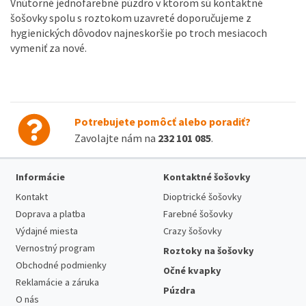
Vnútorné jednofarebné púzdro v ktorom sú kontaktné
šošovky spolu s roztokom uzavreté doporučujeme z
hygienických dôvodov najneskoršie po troch mesiacoch
vymeniť za nové.
Potrebujete pomôcť alebo poradiť?
Zavolajte nám na
232 101 085
.
Informácie
Kontaktné šošovky
Kontakt
Dioptrické šošovky
Doprava a platba
Farebné šošovky
Výdajné miesta
Crazy šošovky
Vernostný program
Roztoky na šošovky
Obchodné podmienky
Očné kvapky
Reklamácie a záruka
Púzdra
O nás