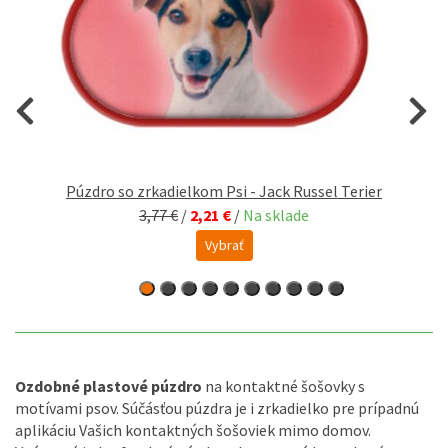
Púzdro so zrkadielkom Psi - Jack Russel Terier
3,77 €
/
2,21 €
/
Na sklade
Vybrať
Ozdobné plastové púzdro
na kontaktné šošovky s
motívami psov. Súčásťou púzdra je i zrkadielko pre prípadnú
aplikáciu Vašich kontaktných šošoviek mimo domov.