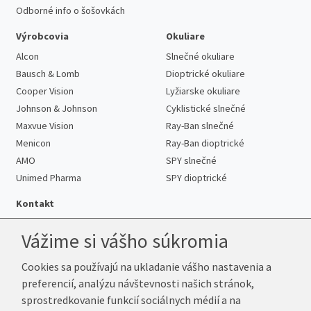
Odborné info o šošovkách
Výrobcovia
Okuliare
Alcon
Slnečné okuliare
Bausch & Lomb
Dioptrické okuliare
Cooper Vision
Lyžiarske okuliare
Johnson & Johnson
Cyklistické slnečné
Maxvue Vision
Ray-Ban slnečné
Menicon
Ray-Ban dioptrické
AMO
SPY slnečné
Unimed Pharma
SPY dioptrické
Kontakt
Vážime si vášho súkromia
Cookies sa používajú na ukladanie vášho nastavenia a
Telefón:
+421 222 205 863
preferencií, analýzu návštevnosti našich stránok,
E-mail:
info@k-sosovky.sk
sprostredkovanie funkcií sociálnych médií a na
Reklamačná adresa