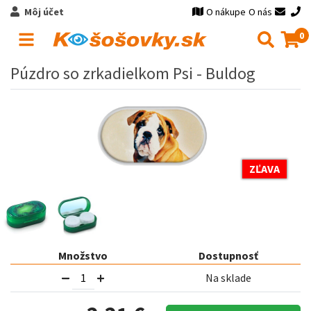
Môj účet
O nákupe
O nás
0
Púzdro so zrkadielkom Psi - Buldog
ZĽAVA
Množstvo
Dostupnosť
Na sklade