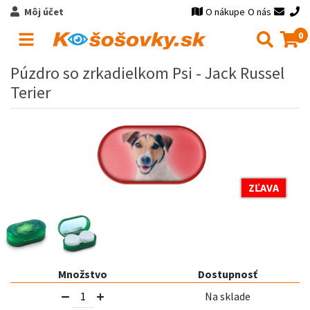
Môj účet
O nákupe
O nás
0
Púzdro so zrkadielkom Psi - Jack Russel
Terier
ZĽAVA
Množstvo
Dostupnosť
Na sklade