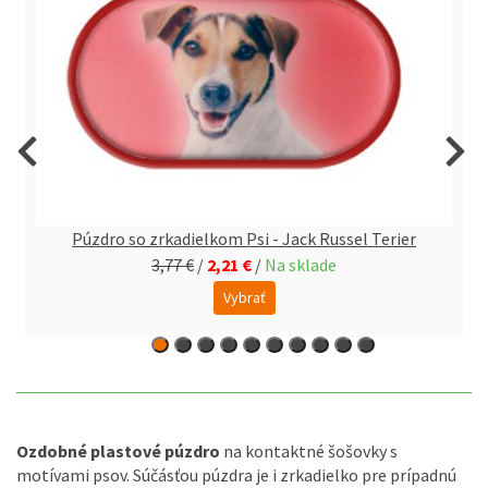
Púzdro so zrkadielkom Psi - Jack Russel Terier
3,77 €
/
2,21 €
/
Na sklade
Vybrať
Ozdobné plastové púzdro
na kontaktné šošovky s
motívami psov. Súčásťou púzdra je i zrkadielko pre prípadnú