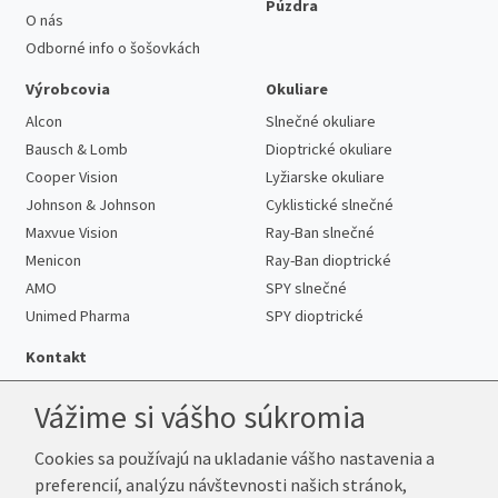
Púzdra
O nás
Odborné info o šošovkách
Výrobcovia
Okuliare
Alcon
Slnečné okuliare
Bausch & Lomb
Dioptrické okuliare
Cooper Vision
Lyžiarske okuliare
Johnson & Johnson
Cyklistické slnečné
Maxvue Vision
Ray-Ban slnečné
Menicon
Ray-Ban dioptrické
AMO
SPY slnečné
Unimed Pharma
SPY dioptrické
Kontakt
Vážime si vášho súkromia
Cookies sa používajú na ukladanie vášho nastavenia a
Telefón:
+421 222 205 863
preferencií, analýzu návštevnosti našich stránok,
E-mail:
info@k-sosovky.sk