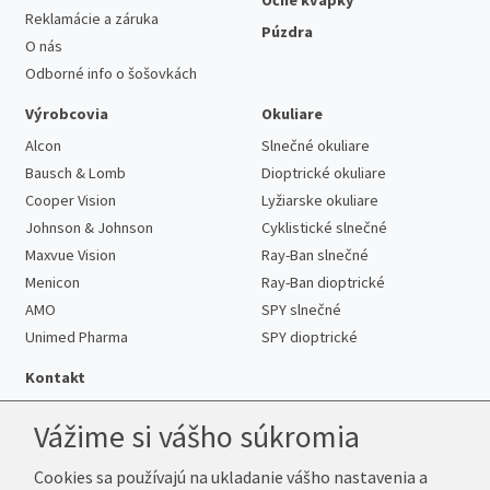
Reklamácie a záruka
Púzdra
O nás
Odborné info o šošovkách
Výrobcovia
Okuliare
Alcon
Slnečné okuliare
Bausch & Lomb
Dioptrické okuliare
Cooper Vision
Lyžiarske okuliare
Johnson & Johnson
Cyklistické slnečné
Maxvue Vision
Ray-Ban slnečné
Menicon
Ray-Ban dioptrické
AMO
SPY slnečné
Unimed Pharma
SPY dioptrické
Kontakt
Vážime si vášho súkromia
Cookies sa používajú na ukladanie vášho nastavenia a
Telefón:
+421 222 205 863