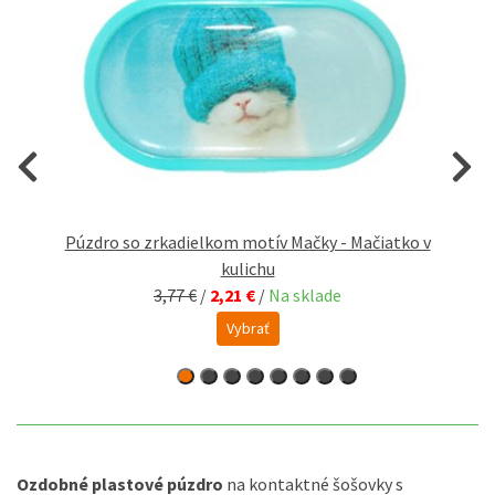
Púzdro so zrkadielkom motív Mačky - Mačiatko v
kulichu
3,77 €
/
2,21 €
/
Na sklade
Vybrať
Ozdobné plastové púzdro
na kontaktné šošovky s