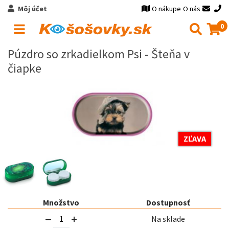
Môj účet
O nákupe
O nás
0
Púzdro so zrkadielkom Psi - Šteňa v
čiapke
ZĽAVA
Množstvo
Dostupnosť
Na sklade