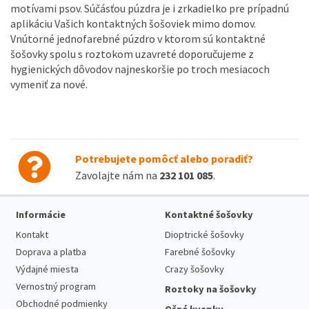
motívami psov. Súčásťou púzdra je i zrkadielko pre prípadnú
aplikáciu Vašich kontaktných šošoviek mimo domov.
Vnútorné jednofarebné púzdro v ktorom sú kontaktné
šošovky spolu s roztokom uzavreté doporučujeme z
hygienických dôvodov najneskoršie po troch mesiacoch
vymeniť za nové.
Potrebujete pomôcť alebo poradiť?
Zavolajte nám na
232 101 085
.
Informácie
Kontaktné šošovky
Kontakt
Dioptrické šošovky
Doprava a platba
Farebné šošovky
Výdajné miesta
Crazy šošovky
Vernostný program
Roztoky na šošovky
Obchodné podmienky
Očné kvapky