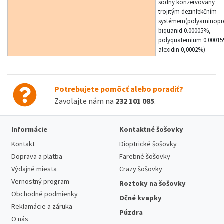
sodný konzervovaný
trojitým dezinfekčním
systémem(polyaminopr
biquanid 0.00005%,
polyquaternium 0.0001
alexidin 0,0002%)
Potrebujete pomôcť alebo poradiť?
Zavolajte nám na
232 101 085
.
Informácie
Kontaktné šošovky
Kontakt
Dioptrické šošovky
Doprava a platba
Farebné šošovky
Výdajné miesta
Crazy šošovky
Vernostný program
Roztoky na šošovky
Obchodné podmienky
Očné kvapky
Reklamácie a záruka
Púzdra
O nás