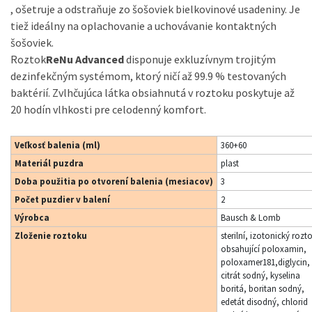
, ošetruje a odstraňuje zo šošoviek bielkovinové usadeniny. Je
tiež ideálny na oplachovanie a uchovávanie kontaktných
šošoviek.
Roztok
ReNu Advanced
disponuje exkluzívnym trojitým
dezinfekčným systémom, ktorý ničí až 99.9 % testovaných
baktérií. Zvlhčujúca látka obsiahnutá v roztoku poskytuje až
20 hodín vlhkosti pre celodenný komfort.
Veľkosť balenia (ml)
360+60
Materiál puzdra
plast
Doba použitia po otvorení balenia (mesiacov)
3
Počet puzdier v balení
2
Výrobca
Bausch & Lomb
Zloženie roztoku
sterilní, izotonický rozt
obsahující poloxamin,
poloxamer181,diglycin,
citrát sodný, kyselina
boritá, boritan sodný,
edetát disodný, chlorid