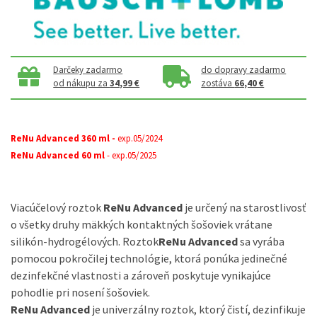
Darčeky zadarmo
do dopravy zadarmo
od nákupu za
34,99 €
zostáva
66,40 €
ReNu Advanced 360 ml -
exp.05/2024
ReNu Advanced 60 ml
- exp.05/2025
Viacúčelový roztok
ReNu Advanced
je určený na starostlivosť
o všetky druhy mäkkých kontaktných šošoviek vrátane
silikón-hydrogélových. Roztok
ReNu Advanced
sa vyrába
pomocou pokročilej technológie, ktorá ponúka jedinečné
dezinfekčné vlastnosti a zároveň poskytuje vynikajúce
pohodlie pri nosení šošoviek.
ReNu Advanced
je univerzálny roztok, ktorý čistí, dezinfikuje