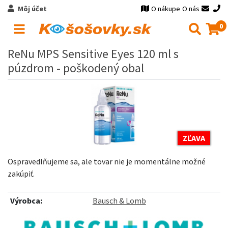
Môj účet
O nákupe
O nás
0
ReNu MPS Sensitive Eyes 120 ml s
púzdrom - poškodený obal
ZĽAVA
Ospravedlňujeme sa, ale tovar nie je momentálne možné
zakúpiť.
Výrobca:
Bausch & Lomb