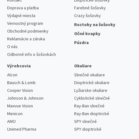
Kontakt
Dioptrické šošovky
Doprava a platba
Farebné šošovky
Výdajné miesta
Crazy šošovky
Vernostný program
Roztoky na šošovky
Obchodné podmienky
Očné kvapky
Reklamácie a záruka
Púzdra
O nás
Odborné info o šošovkách
Výrobcovia
Okuliare
Alcon
Slnečné okuliare
Bausch & Lomb
Dioptrické okuliare
Cooper Vision
Lyžiarske okuliare
Johnson & Johnson
Cyklistické slnečné
Maxvue Vision
Ray-Ban slnečné
Menicon
Ray-Ban dioptrické
AMO
SPY slnečné
Unimed Pharma
SPY dioptrické