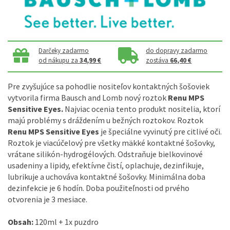
Darčeky zadarmo
do dopravy zadarmo
od nákupu za
34,99 €
zostáva
66,40 €
Pre
zvyšujúce
sa
pohodlie
nositeľov
kontaktných
šošoviek
vytvorila firma
Bausch
and
Lomb
nový
roztok
Renu
MPS
Sensitive
Eyes
.
Najviac
ocenia
tento produkt
nositelia
,
ktorí
majú problémy s
dráždením
u bežných
roztokov
.
Roztok
Renu
MPS
Sensitive
Eyes
je špeciálne vyvinutý
pre
citlivé
oči
.
Roztok je
viacúčelový
pre
všetky mäkké
kontaktné
šošovky
,
vrátane
silikón
-
hydrogélových
.
Odstraňuje
bielkovinové
usadeniny
a
lipidy
,
efektívne čistí
,
oplachuje
,
dezinfikuje
,
lubrikuje
a
uchováva
kontaktné
šošovky
.
Minimálna doba
dezinfekcie je
6
hodín
.
Doba
použiteľnosti
od prvého
otvorenia
je
3
mesiace
.
Obsah
:
120ml
+
1
x
puzdro