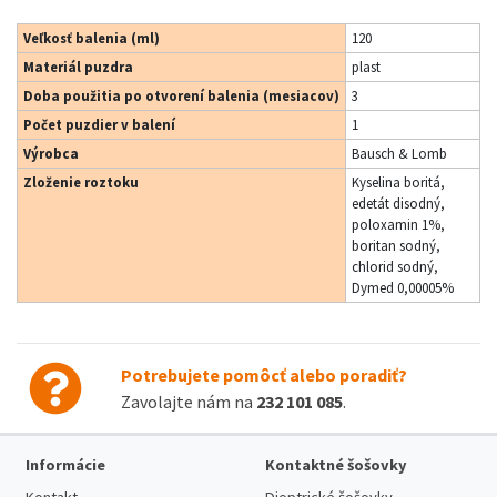
Veľkosť balenia (ml)
120
Materiál puzdra
plast
Doba použitia po otvorení balenia (mesiacov)
3
Počet puzdier v balení
1
Výrobca
Bausch & Lomb
Zloženie roztoku
Kyselina boritá,
edetát disodný,
poloxamin 1%,
boritan sodný,
chlorid sodný,
Dymed 0,00005%
Potrebujete pomôcť alebo poradiť?
Zavolajte nám na
232 101 085
.
Informácie
Kontaktné šošovky