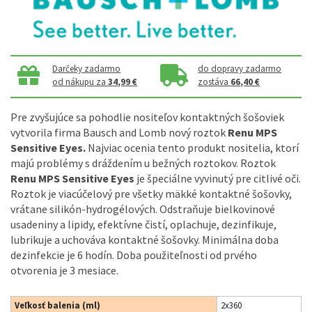
Darčeky zadarmo
do dopravy zadarmo
od nákupu za
34,99 €
zostáva
66,40 €
Pre
zvyšujúce
sa
pohodlie
nositeľov
kontaktných
šošoviek
vytvorila firma
Bausch
and
Lomb
nový
roztok
Renu
MPS
Sensitive
Eyes
.
Najviac
ocenia
tento produkt
nositelia
,
ktorí
majú problémy s
dráždením
u bežných
roztokov
.
Roztok
Renu
MPS
Sensitive
Eyes
je špeciálne vyvinutý
pre
citlivé
oči
.
Roztok je
viacúčelový
pre
všetky mäkké
kontaktné
šošovky
,
vrátane
silikón
-
hydrogélových
.
Odstraňuje
bielkovinové
usadeniny
a
lipidy
,
efektívne čistí
,
oplachuje
,
dezinfikuje
,
lubrikuje
a
uchováva
kontaktné
šošovky
.
Minimálna doba
dezinfekcie je
6
hodín
.
Doba
použiteľnosti
od prvého
otvorenia
je
3
mesiace
.
Veľkosť balenia (ml)
2x360