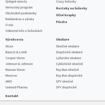
Výdajné miesta
Crazy šošovky
Vernostný program
Roztoky na šošovky
Obchodné podmienky
Očné kvapky
Reklamácie a záruka
Púzdra
O nás
Odborné info o šošovkách
Výrobcovia
Okuliare
Alcon
Slnečné okuliare
Bausch & Lomb
Dioptrické okuliare
Cooper Vision
Lyžiarske okuliare
Johnson & Johnson
Cyklistické slnečné
Maxvue Vision
Ray-Ban slnečné
Menicon
Ray-Ban dioptrické
AMO
SPY slnečné
Unimed Pharma
SPY dioptrické
Kontakt