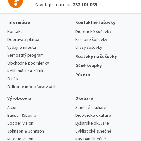
Zavolajte nám na
232 101 085
.
Informácie
Kontaktné šošovky
Kontakt
Dioptrické šošovky
Doprava a platba
Farebné šošovky
Výdajné miesta
Crazy šošovky
Vernostný program
Roztoky na šošovky
Obchodné podmienky
Očné kvapky
Reklamácie a záruka
Púzdra
O nás
Odborné info o šošovkách
Výrobcovia
Okuliare
Alcon
Slnečné okuliare
Bausch & Lomb
Dioptrické okuliare
Cooper Vision
Lyžiarske okuliare
Johnson & Johnson
Cyklistické slnečné
Maxvue Vision
Ray-Ban slnečné