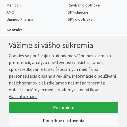
Menicon
Ray-Ban dioptrické
AMO
SPY slnečné
Unimed Pharma
SPY dioptrické
Kontakt
Vážime si vášho súkromia
Cookies sa používajú na ukladanie vášho nastavenia a
Telefón:
+421 222 205 863
preferencií, analýzu návštevnosti našich stránok,
E-mail:
info@k-sosovky.sk
sprostredkovanie funkcií sociálnych médií a na
Reklamačná adresa
personalizáciu obsahu a reklám. Informácie o používaní
Andrea Votavová
našich stránok tiež zdieľame s našimi partnermi z
Revoluční 1017
oblasti sociálnych médií, reklamy a analytikov.
290 01 Poděbrady
Viac informácií
Česká republika
Rozumiem
© 2026 K-Šošovky.sk
Podrobné nastavenia
Vytvoril
Marek Kebza