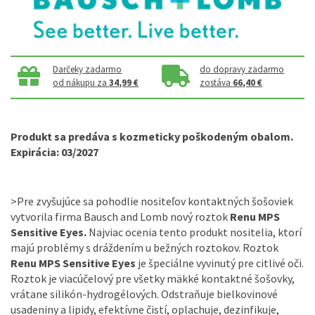
Darčeky zadarmo
do dopravy zadarmo
od nákupu za
34,99 €
zostáva
66,40 €
Produkt sa predáva s kozmeticky poškodeným obalom.
Expirácia: 03/2027
>
Pre
zvyšujúce
sa
pohodlie
nositeľov
kontaktných
šošoviek
vytvorila firma
Bausch
and
Lomb
nový
roztok
Renu
MPS
Sensitive
Eyes
.
Najviac
ocenia
tento produkt
nositelia
,
ktorí
majú problémy s
dráždením
u bežných
roztokov
.
Roztok
Renu
MPS
Sensitive
Eyes
je špeciálne vyvinutý
pre
citlivé
oči
.
Roztok je
viacúčelový
pre
všetky mäkké
kontaktné
šošovky
,
vrátane
silikón
-
hydrogélových.
Odstraňuje
bielkovinové
usadeniny
a
lipidy
,
efektívne čistí
,
oplachuje
,
dezinfikuje
,