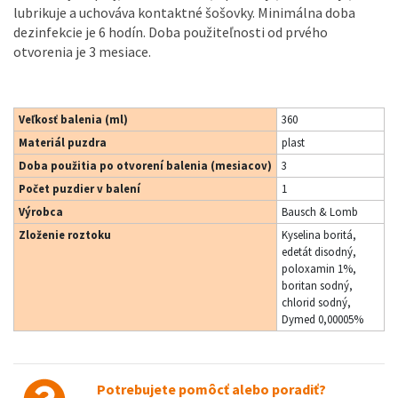
lubrikuje
a
uchováva
kontaktné
šošovky
.
Minimálna doba
dezinfekcie je
6
hodín
.
Doba
použiteľnosti
od prvého
otvorenia
je
3
mesiace
.
Veľkosť balenia (ml)
360
Materiál puzdra
plast
Doba použitia po otvorení balenia (mesiacov)
3
Počet puzdier v balení
1
Výrobca
Bausch & Lomb
Zloženie roztoku
Kyselina boritá,
edetát disodný,
poloxamin 1%,
boritan sodný,
chlorid sodný,
Dymed 0,00005%
Potrebujete pomôcť alebo poradiť?