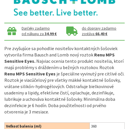
Darčeky zadarmo
do dopravy zadarmo
od nákupu za
34,99 €
zostáva
66,40 €
Pre
zvyšujúce
sa
pohodlie
nositeľov
kontaktných
šošoviek
vytvorila firma
Bausch
and
Lomb
nový
roztok
Renu
MPS
Sensitive
Eyes
.
Najviac
ocenia
tento produkt
nositelia
,
ktorí
majú problémy s
dráždením
u bežných
roztokov
.
Roztok
Renu
MPS
Sensitive
Eyes
je špeciálne vyvinutý
pre
citlivé
oči
.
Roztok je
viacúčelový
pre
všetky mäkké
kontaktné
šošovky
,
vrátane
silikón
-
hydrogélových
.
Odstraňuje
bielkovinové
usadeniny
a
lipidy
,
efektívne čistí
,
oplachuje
,
dezinfikuje
,
lubrikuje
a
uchováva
kontaktné
šošovky
.
Minimálna doba
dezinfekcie je
6
hodín
.
Doba
použiteľnosti
od prvého
otvorenia
je
3
mesiace
.
Veľkosť balenia (ml)
360