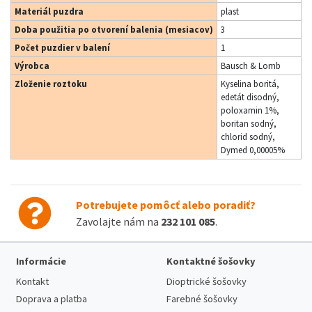
Materiál puzdra
plast
Doba použitia po otvorení balenia (mesiacov)
3
Počet puzdier v balení
1
Výrobca
Bausch & Lomb
Zloženie roztoku
Kyselina boritá,
edetát disodný,
poloxamin 1%,
boritan sodný,
chlorid sodný,
Dymed 0,00005%
Potrebujete pomôcť alebo poradiť?
Zavolajte nám na
232 101 085
.
Informácie
Kontaktné šošovky
Kontakt
Dioptrické šošovky
Doprava a platba
Farebné šošovky