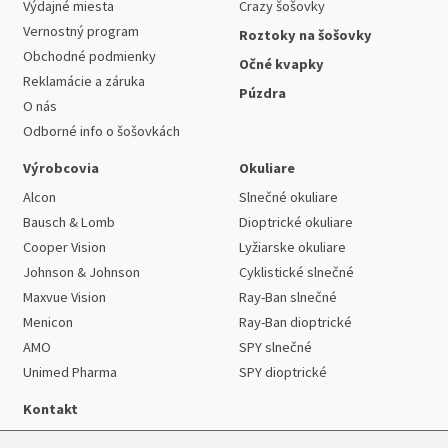
Výdajné miesta
Crazy šošovky
Vernostný program
Roztoky na šošovky
Obchodné podmienky
Očné kvapky
Reklamácie a záruka
Púzdra
O nás
Odborné info o šošovkách
Výrobcovia
Okuliare
Alcon
Slnečné okuliare
Bausch & Lomb
Dioptrické okuliare
Cooper Vision
Lyžiarske okuliare
Johnson & Johnson
Cyklistické slnečné
Maxvue Vision
Ray-Ban slnečné
Menicon
Ray-Ban dioptrické
AMO
SPY slnečné
Unimed Pharma
SPY dioptrické
Kontakt