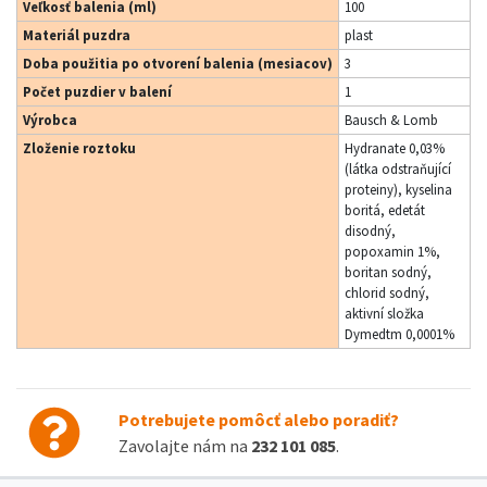
Veľkosť balenia (ml)
100
Materiál puzdra
plast
Doba použitia po otvorení balenia (mesiacov)
3
Počet puzdier v balení
1
Výrobca
Bausch & Lomb
Zloženie roztoku
Hydranate 0,03%
(látka odstraňující
proteiny), kyselina
boritá, edetát
disodný,
popoxamin 1%,
boritan sodný,
chlorid sodný,
aktivní složka
Dymedtm 0,0001%
Potrebujete pomôcť alebo poradiť?
Zavolajte nám na
232 101 085
.