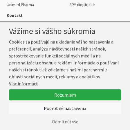
Unimed Pharma
SPY dioptrické
Kontakt
Vážime si vášho súkromia
Cookies sa používajú na ukladanie vášho nastavenia a
Telefón:
+421 222 205 863
preferencií, analýzu návštevnosti našich stránok,
E-mail:
info@k-sosovky.sk
sprostredkovanie funkcií sociálnych médií a na
Reklamačná adresa
personalizáciu obsahu a reklám. Informácie o používaní
Andrea Votavová
našich stránok tiež zdieľame s našimi partnermi z
Revoluční 1017
oblasti sociálnych médií, reklamy a analytikov.
290 01 Poděbrady
Viac informácií
Česká republika
Rozumiem
© 2026 K-Šošovky.sk
Podrobné nastavenia
Vytvoril
Marek Kebza
Odmitnúť vše