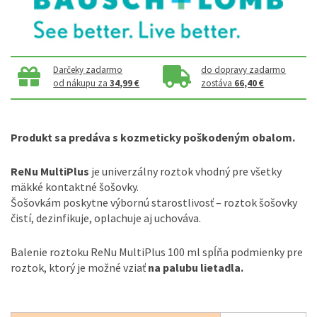
Darčeky zadarmo
do dopravy zadarmo
od nákupu za
34,99 €
zostáva
66,40 €
Produkt sa predáva s kozmeticky poškodeným obalom.
ReNu MultiPlus
je univerzálny roztok vhodný pre všetky
mäkké kontaktné šošovky.
Šošovkám poskytne výbornú starostlivosť – roztok šošovky
čistí, dezinfikuje, oplachuje aj uchováva.
Balenie roztoku ReNu MultiPlus 100 ml spĺňa podmienky pre
roztok, ktorý je možné vziať
na palubu lietadla.