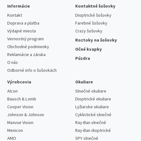
Informácie
Kontaktné šošovky
Kontakt
Dioptrické šošovky
Doprava a platba
Farebné šošovky
Výdajné miesta
Crazy šošovky
Vernostný program
Roztoky na šošovky
Obchodné podmienky
Očné kvapky
Reklamácie a záruka
Púzdra
O nás
Odborné info o šošovkách
Výrobcovia
Okuliare
Alcon
Slnečné okuliare
Bausch & Lomb
Dioptrické okuliare
Cooper Vision
Lyžiarske okuliare
Johnson & Johnson
Cyklistické slnečné
Maxvue Vision
Ray-Ban slnečné
Menicon
Ray-Ban dioptrické
AMO
SPY slnečné