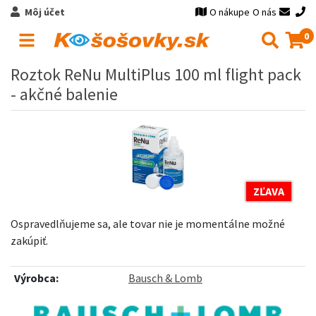
Môj účet
O nákupe
O nás
0
Roztok ReNu MultiPlus 100 ml flight pack
- akčné balenie
ZĽAVA
Ospravedlňujeme sa, ale tovar nie je momentálne možné
zakúpiť.
Výrobca:
Bausch & Lomb