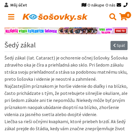
Môj účet
O nákupe
O nás
0
Šedý zákal
Späť
Šedý zákal (lat. Cataract) je ochorenie očnej šošovky.
Šošovka
zdravého oka je číra a priehľadná ako sklo.
Pri šedom zákalu
stráca svoju priehľadnosť a stáva sa podobnou matnému sklu,
preto šošovka i videnie je neostré a zahmlené.
Najčastejším príznakom je horšie videnie do diaľky i na blízko,
často prichádzate s tým, že potrebujete silnejšie okuliare, ale
pri šedom zákale ani tie nepomôžu.
Niekedy môže byť prvým
príznakom naopak ubúdanie dioptrií na blízko, zhoršenie
videnia za jasného svetla alebo dvojité videnie.
Liečba sa rieši očnými kvapkami, ktoré priebeh brzdí.
Ak šedý
zákal prejde do štádia, kedy vám značne znepríjemňuje život