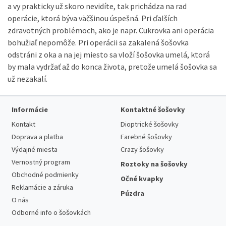
a vy prakticky už skoro nevidíte, tak prichádza na rad
operácie, ktorá býva väčšinou úspešná.
Pri ďalších
zdravotných problémoch, ako je napr. Cukrovka ani operácia
bohužiaľ nepomôže.
Pri operácii sa zakalená šošovka
odstráni z oka a na jej miesto sa vloží šošovka umelá, ktorá
by mala vydržať až do konca života, pretože umelá šošovka sa
už nezakalí.
Informácie
Kontaktné šošovky
Kontakt
Dioptrické šošovky
Doprava a platba
Farebné šošovky
Výdajné miesta
Crazy šošovky
Vernostný program
Roztoky na šošovky
Obchodné podmienky
Očné kvapky
Reklamácie a záruka
Púzdra
O nás
Odborné info o šošovkách