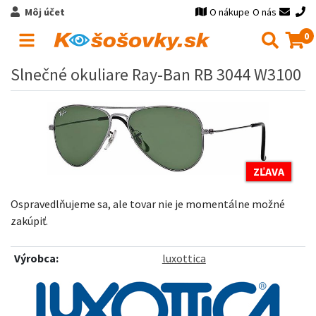
Môj účet
O nákupe
O nás
0
Slnečné okuliare Ray-Ban RB 3044 W3100
ZĽAVA
Ospravedlňujeme sa, ale tovar nie je momentálne možné
zakúpiť.
Výrobca:
luxottica