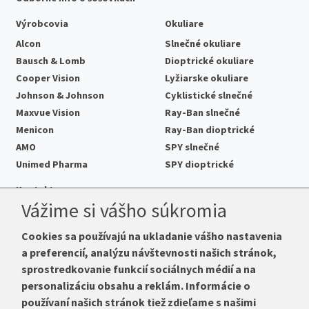
Výrobcovia
Okuliare
Alcon
Slnečné okuliare
Bausch & Lomb
Dioptrické okuliare
Cooper Vision
Lyžiarske okuliare
Johnson & Johnson
Cyklistické slnečné
Maxvue Vision
Ray-Ban slnečné
Menicon
Ray-Ban dioptrické
AMO
SPY slnečné
Unimed Pharma
SPY dioptrické
Kontakt
Vážime si vášho súkromia
Cookies sa používajú na ukladanie vášho nastavenia
a preferencií, analýzu návštevnosti našich stránok,
Telefón:
+421 222 205 863
sprostredkovanie funkcií sociálnych médií a na
E-mail:
info@k-sosovky.sk
personalizáciu obsahu a reklám. Informácie o
Reklamačná adresa
používaní našich stránok tiež zdieľame s našimi