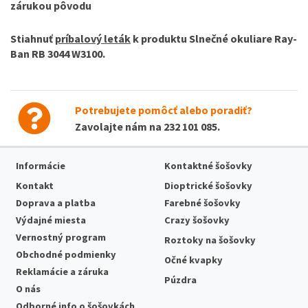
zárukou pôvodu
Stiahnuť
príbalový leták
k produktu
Slnečné okuliare Ray-
Ban RB 3044 W3100
.
Potrebujete pomôcť alebo poradiť?
Zavolajte nám na
232 101 085
.
Informácie
Kontaktné šošovky
Kontakt
Dioptrické šošovky
Doprava a platba
Farebné šošovky
Výdajné miesta
Crazy šošovky
Vernostný program
Roztoky na šošovky
Obchodné podmienky
Očné kvapky
Reklamácie a záruka
Púzdra
O nás
Odborné info o šošovkách