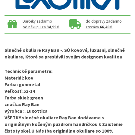
Darčeky zadarmo
do dopravy zadarmo
od nákupu za
34,99 €
zostáva
66,40 €
Slnečné okuliare Ray Ban
-. SÚ kovové, luxusni, slnečné
okuliare, Ktoré sa preslávili svojim designom kvalitou
Technické parametre:
Materiál: kov
Farba: gunmetal
Veľkosť: 52-14
Farba skiel: green
značka: Ray Ban
Výrobca :. Luxottica
VŠETKY slnečné okuliare Ray Ban dodávame s
originálnym koženým puzdrom handričkou k Zaistenie
čistoty skel.U Nás Iba originálne okuliare so 100%