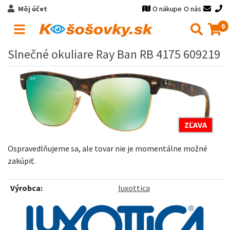
Môj účet
O nákupe
O nás
0
Slnečné okuliare Ray Ban RB 4175 609219
ZĽAVA
Ospravedlňujeme sa, ale tovar nie je momentálne možné
zakúpiť.
Výrobca:
luxottica