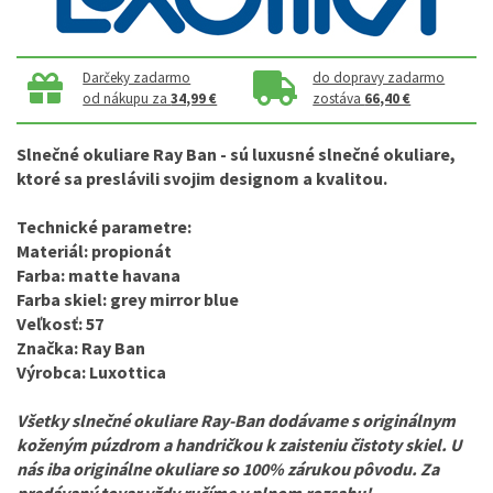
Darčeky zadarmo
do dopravy zadarmo
od nákupu za
34,99 €
zostáva
66,40 €
Slnečné okuliare Ray Ban
- sú luxusné slnečné okuliare,
ktoré sa preslávili svojim designom a kvalitou.
Technické parametre:
Materiál: propionát
Farba: matte havana
Farba skiel: grey mirror blue
Veľkosť: 57
Značka: Ray Ban
Výrobca: Luxottica
Všetky slnečné okuliare Ray-Ban dodávame s originálnym
koženým púzdrom a handričkou k zaisteniu čistoty skiel. U
nás iba originálne okuliare so 100% zárukou pôvodu. Za