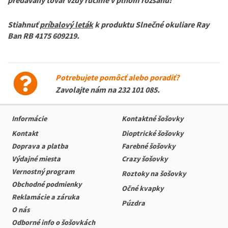
predávaný tovar vždy ručíme v plnom rozsahu!
Stiahnuť
príbalový leták
k produktu
Slnečné okuliare Ray
Ban RB 4175 609219
.
Potrebujete pomôcť alebo poradiť?
Zavolajte nám na
232 101 085
.
Informácie
Kontaktné šošovky
Kontakt
Dioptrické šošovky
Doprava a platba
Farebné šošovky
Výdajné miesta
Crazy šošovky
Vernostný program
Roztoky na šošovky
Obchodné podmienky
Očné kvapky
Reklamácie a záruka
Púzdra
O nás
Odborné info o šošovkách