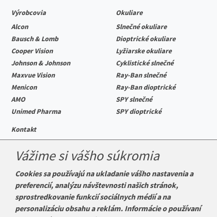
Výrobcovia
Okuliare
Alcon
Slnečné okuliare
Bausch & Lomb
Dioptrické okuliare
Cooper Vision
Lyžiarske okuliare
Johnson & Johnson
Cyklistické slnečné
Maxvue Vision
Ray-Ban slnečné
Menicon
Ray-Ban dioptrické
AMO
SPY slnečné
Unimed Pharma
SPY dioptrické
Kontakt
Vážime si vášho súkromia
Cookies sa používajú na ukladanie vášho nastavenia a
Telefón:
+421 222 205 863
preferencií, analýzu návštevnosti našich stránok,
E-mail:
info@k-sosovky.sk
sprostredkovanie funkcií sociálnych médií a na
Reklamačná adresa
personalizáciu obsahu a reklám. Informácie o používaní