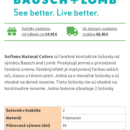
Darčeky zadarmo
do dopravy zadarmo
od nákupu za
34,99 €
zostáva
66,40 €
Soflens Natural Colors
sú farebné kontaktné šošovky od
výrobcu Bausch and Lomb. Poskytujú jemnú a prirodzenú
farebnú zmenu. Farebný efekt je ovplyvnený farbou vašich
očí, vlasov a tónom pleti. Jedná sa o mesačné šošovky a sú
vhodné na denné nosenie. Tieto šošovky nie sú vhodné na
kontinuálne nosenie. Jedno balenie obsahuje 2 šošovky.
Šošoviek v krabičke
2
Materiál
Polymacon
Plánovaná výmena (dní)
30