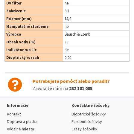
UV filter
ne
Zakrivenie
8.7
Priemer (mm)
14,0
Manipulačné sfarbenie
ne
Výrobca
Bausch & Lomb
Obsah vody (%)
38
Indikátor rub-líc
ne
Dioptrický rozsah
0,00
Potrebujete pomôcť alebo poradiť?
Zavolajte nám na
232 101 085
.
Informácie
Kontaktné šošovky
Kontakt
Dioptrické šošovky
Doprava a platba
Farebné šošovky
Výdajné miesta
Crazy šošovky