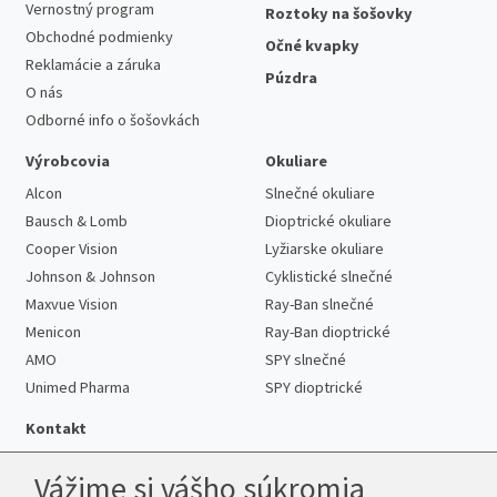
Vernostný program
Roztoky na šošovky
Obchodné podmienky
Očné kvapky
Reklamácie a záruka
Púzdra
O nás
Odborné info o šošovkách
Výrobcovia
Okuliare
Alcon
Slnečné okuliare
Bausch & Lomb
Dioptrické okuliare
Cooper Vision
Lyžiarske okuliare
Johnson & Johnson
Cyklistické slnečné
Maxvue Vision
Ray-Ban slnečné
Menicon
Ray-Ban dioptrické
AMO
SPY slnečné
Unimed Pharma
SPY dioptrické
Kontakt
Vážime si vášho súkromia