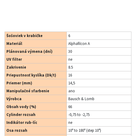
Šošoviek v krabičke
6
Materiál
Alphafilcon A
Plánovaná výmena (dní)
30
UV filter
ne
Zakrivenie
8.5
Priepustnosť kyslíka (Dk/t)
16
Priemer (mm)
14,5
Manipulačné sfarbenie
ano
Výrobca
Bausch & Lomb
Obsah vody (%)
66
Cylinder rozsah
-0,75 to -2,75
Indikátor rub-líc
ne
Osa rozsah
10° to 180° (step 10°)