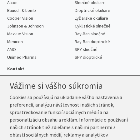
Alcon
Slnečné okuliare
Bausch & Lomb
Dioptrické okuliare
Cooper Vision
Lyžiarske okuliare
Johnson & Johnson
Cyklistické slnečné
Maxvue Vision
Ray-Ban slnečné
Menicon
Ray-Ban dioptrické
AMO
SPY slnečné
Unimed Pharma
SPY dioptrické
Kontakt
Vážime si vášho súkromia
Cookies sa používajú na ukladanie vášho nastavenia a
Telefón:
+421 222 205 863
preferencií, analýzu návštevnosti našich stránok,
E-mail:
info@k-sosovky.sk
sprostredkovanie funkcií sociálnych médií a na
Reklamačná adresa
personalizáciu obsahu a reklám. Informácie o používaní
Andrea Votavová
našich stránok tiež zdieľame s našimi partnermi z
Revoluční 1017
oblasti sociálnych médií, reklamy a analytikov.
290 01 Poděbrady