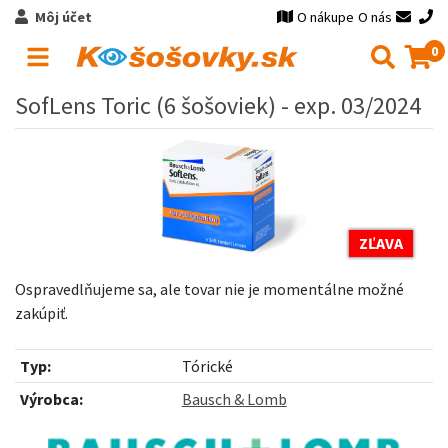
Môj účet
O nákupe
O nás
0
SofLens Toric (6 šošoviek) - exp. 03/2024
ZĽAVA
Ospravedlňujeme sa, ale tovar nie je momentálne možné
zakúpiť.
Typ:
Tórické
Výrobca:
Bausch & Lomb