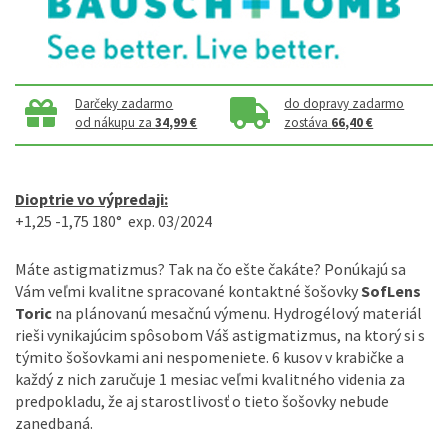
Darčeky zadarmo
do dopravy zadarmo
od nákupu za
34,99 €
zostáva
66,40 €
Dioptrie vo výpredaji:
+1,25 -1,75 180° exp. 03/2024
Máte astigmatizmus? Tak na čo ešte čakáte? Ponúkajú sa
Vám veľmi kvalitne spracované kontaktné šošovky
SofLens
Toric
na plánovanú mesačnú výmenu. Hydrogélový materiál
rieši vynikajúcim spôsobom Váš astigmatizmus, na ktorý si s
týmito šošovkami ani nespomeniete. 6 kusov v krabičke a
každý z nich zaručuje 1 mesiac veľmi kvalitného videnia za
predpokladu, že aj starostlivosť o tieto šošovky nebude
zanedbaná.