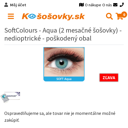
Môj účet
O nákupe
O nás
0
SoftColours - Aqua (2 mesačné šošovky) -
nedioptrické - poškodený obal
ZĽAVA
Ospravedlňujeme sa, ale tovar nie je momentálne možné
zakúpiť.