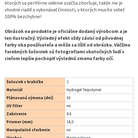
ktorých sa periférne videnie zväčša zhoršuje, takže nie je
vhodné riadiť a vykonávať činnosti, v ktorých musíte vidieť
100% bezchybne!
Obrázok na produkte
je oficiálne dodaný výrobcom a je
len ilustračný. Výsledný efekt vždy závisí od pôvodnej
farby oka používateľa a môže sa líšiť od obrázku. Väčšina
farebných šošoviek sú fotografiami skutočných ľudí s
cieľom lepšie pochopiť výslednú zmenu farby očí.
Šošoviek v krabičke
2
Materiál
Hydrogel Terpolymer
Plánovaná výmena (dní)
30
UV filter
ne
Zakrivenie
8.6
Priemer (mm)
14,0
Manipulačné sfarbenie
ne
Výrobca
MaxVue Vision