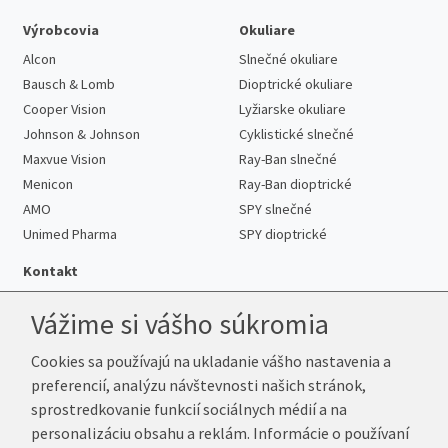
Výrobcovia
Okuliare
Alcon
Slnečné okuliare
Bausch & Lomb
Dioptrické okuliare
Cooper Vision
Lyžiarske okuliare
Johnson & Johnson
Cyklistické slnečné
Maxvue Vision
Ray-Ban slnečné
Menicon
Ray-Ban dioptrické
AMO
SPY slnečné
Unimed Pharma
SPY dioptrické
Kontakt
Vážime si vášho súkromia
Cookies sa používajú na ukladanie vášho nastavenia a
Telefón:
+421 222 205 863
preferencií, analýzu návštevnosti našich stránok,
E-mail:
info@k-sosovky.sk
sprostredkovanie funkcií sociálnych médií a na
Reklamačná adresa
personalizáciu obsahu a reklám. Informácie o používaní