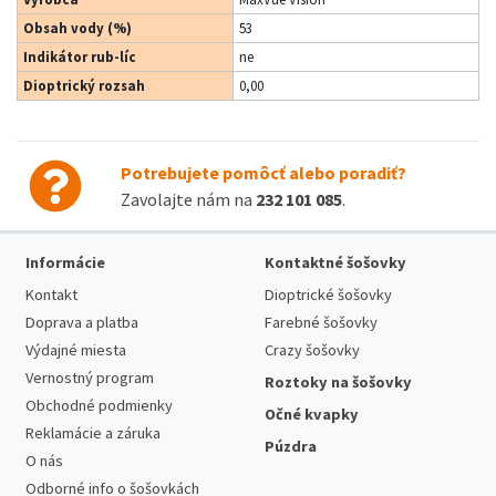
Obsah vody (%)
53
Indikátor rub-líc
ne
Dioptrický rozsah
0,00
Potrebujete pomôcť alebo poradiť?
Zavolajte nám na
232 101 085
.
Informácie
Kontaktné šošovky
Kontakt
Dioptrické šošovky
Doprava a platba
Farebné šošovky
Výdajné miesta
Crazy šošovky
Vernostný program
Roztoky na šošovky
Obchodné podmienky
Očné kvapky
Reklamácie a záruka
Púzdra
O nás
Odborné info o šošovkách