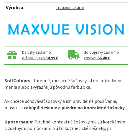
Výrobca:
maxvue vision
Darčeky zadarmo
do dopravy zadarmo
od nákupu za
34,99 €
zostáva
66,40 €
SoftColours
- farebné, mesačné šošovky, ktoré prirodzene
menia alebo zvýrazňujú pôvodnú farbu oka.
Ak chcete uchovávať šošovky a ich pravidelné používanie,
musíte si
zakúpiť riešenie a puzdro na kontaktné šošovky.
Upozornenie:
Farebné kontaktné šošovky nie sú korekčnými
vizuálnymi pomôckami! Sú to kozmetické šošovky, pri